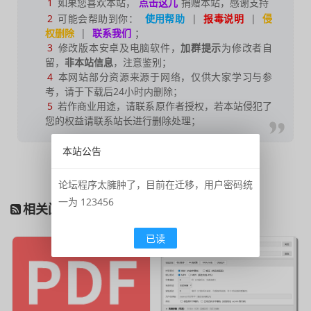
1
如果您喜欢本站，
点击这儿
捐赠本站，感谢支持
2
可能会帮助到你：
使用帮助
|
报毒说明
|
侵
权删除
|
联系我们
；
3
修改版本安卓及电脑软件，
加群提示
为修改者自
留，
非本站信息
，注意鉴别；
4
本网站部分资源来源于网络，仅供大家学习与参
考，请于下载后24小时内删除；
5
若作商业用途，请联系原作者授权，若本站侵犯了
您的权益请联系站长进行删除处理；
本站公告
收藏
打赏
阅读
海报
论坛程序太臃肿了，目前在迁移，用户密码统
一为 123456
相关阅读
已读