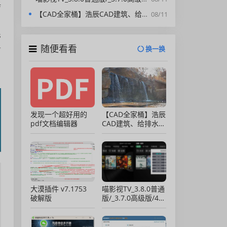
典
【CAD全家桶】浩辰CAD建筑、给排水、暖通、电气、电力软件 安装包中文版，亲测可用！
08/11
s
随便看看
务
换一换
发现一个超好用的
【CAD全家桶】浩辰
pdf文档编辑器
CAD建筑、给排水、
暖通、电气、电力软
件 安装包中文版，
亲测可用！
大漠插件 v7.1753
喵影视TV_3.8.0普通
破解版
版/_3.7.0高级版/4.X
低版本完美适配/内
置源/4K超清