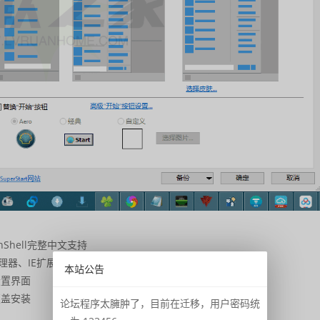
nShell完整中文支持
理器、IE扩展组件
本站公告
设置界面
覆盖安装
论坛程序太臃肿了，目前在迁移，用户密码统