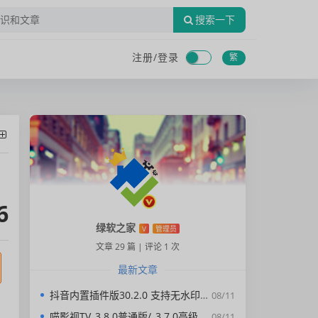
搜索一下
注册/
登录
繁
6
绿软之家
V
管理员
文章 29 篇
|
评论 1 次
最新文章
抖音内置插件版30.2.0 支持无水印下载视频，去广告，精简界面
08/11
喵影视TV_3.8.0普通版/_3.7.0高级版/4.X低版本完美适配/内置源/4K超清
08/11