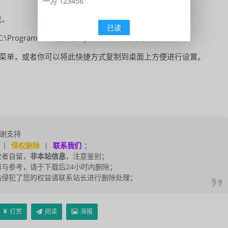
一为 123456
找，
已读
\Program Files (x86)\Open-Shell”路径下，
k”即可打开设置菜单，或者你可以将此快捷方式复制到桌面上方便进行设置。
谢支持
|
侵权删除
|
联系我们
；
改者自留，
非本站信息
，注意鉴别；
与参考，请于下载后24小时内删除；
站侵犯了您的权益请联系站长进行删除处理；
打赏
阅读
海报