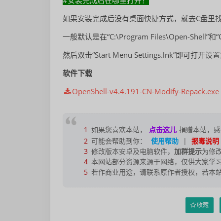
#安装完成后在哪里打开？
如果安装完成后没有桌面快捷方式，就去C盘里
一般默认是在“C:\Program Files\Open-Shell”和“C:
然后双击“Start Menu Settings.ln
软件下载
OpenShell-v4.4.191-CN-Modify-Reрack.exe
1
如果您喜欢本站，
点击这儿
捐赠本站，感
2
可能会帮助到你：
使用帮助
|
报毒说明
3
修改版本安卓及电脑软件，
加群提示
为修
4
本网站部分资源来源于网络，仅供大家学习
5
若作商业用途，请联系原作者授权，若本
收藏