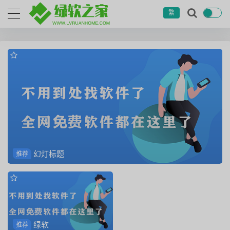
繁
幻灯标题
推荐
绿软
推荐