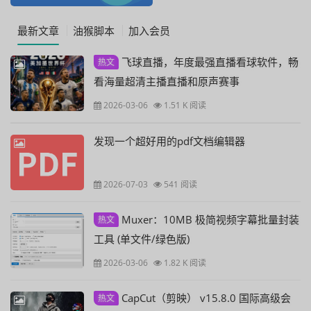
最新文章
油猴脚本
加入会员
飞球直播，年度最强直播看球软件，畅
热文
看海量超清主播直播和原声赛事
2026-03-06
1.51 K 阅读
发现一个超好用的pdf文档编辑器
2026-07-03
541 阅读
Muxer：10MB 极简视频字幕批量封装
热文
工具 (单文件/绿色版)
2026-03-06
1.82 K 阅读
CapCut（剪映） v15.8.0 国际高级会
热文