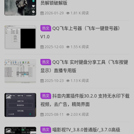
员解锁破解版
2026-01-29
1.81 K 阅读
QQ飞车上号器（飞车一键登号器）
热文
V1.0
2025-12-03
1.55 K 阅读
QQ飞车 实时键盘分享工具（飞车按键
热文
显示）直播专用版
2025-10-23
1.13 K 阅读
抖音内置插件版30.2.0 支持无水印下载
热文
视频，去广告，精简界面
2025-08-11
2.03 K 阅读
喵影视TV_3.8.0普通版/_3.7.0高级
热文