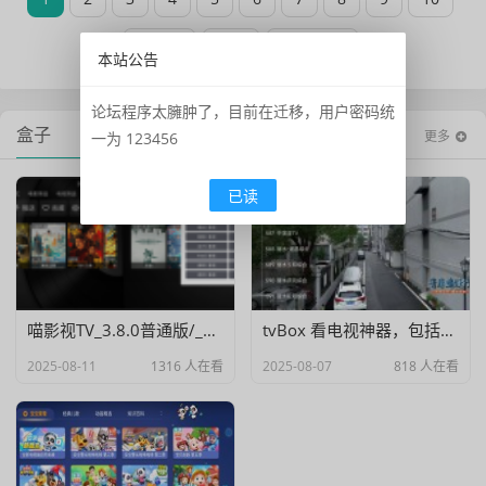
下一页
末页
共 100 页
本站公告
论坛程序太臃肿了，目前在迁移，用户密码统
盒子
更多
一为 123456
已读
喵影视TV_3.8.0普通版/_3.7.0高级版/4.X低版本完美适配/内置源/4K超清
tvBox 看电视神器，包括港澳台！
2025-08-11
1316 人在看
2025-08-07
818 人在看