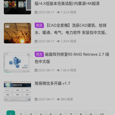
版/4.X低版本完美适配/内置源/4K超清
2025-08-11
1.32 K 阅读
【CAD全家桶】浩辰CAD建筑、给排
热文
水、暖通、电气、电力软件 安装包中文版，
亲测可用！
2025-08-11
1.39 K 阅读
磁盘阵列修复RS RAID Retrieve 2.7 绿
热文
色中文版
2025-08-11
1.06 K 阅读
简易微信多开器 v1.7
2025-08-11
984 阅读
1
2
3
4
5
6
7
8
9
10