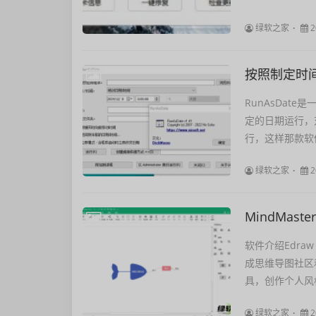
绿软之家
2
按照制定时间运
RunAsDa
定的日期运行，
行，这样那款软
绿软之家
2
MindMaste
软件介绍Edra
成思维导图社区
具，创作个人风
绿软之家
2