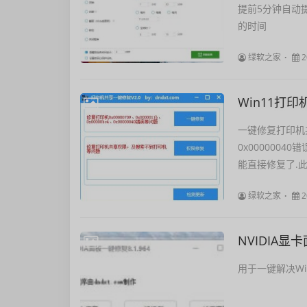
提前5分钟自动
的时间
绿软之家
2
一键修复打印机共享权
0x000000
能直接修复了.此.
绿软之家
2
NVIDIA
用于一键解决W