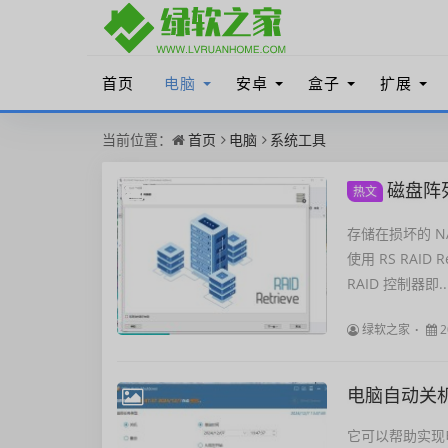
首页
电脑
安卓
盒子
扩展
当前位置：
首页
电脑
系统工具
磁盘阵列修
热文
存储在损坏的 N
使用 RS RAI
RAID 控制器即..
绿软之家
2
电脑自动关机工具
它可以帮助实现