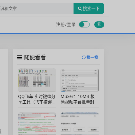
搜索一下
注册/
登录
繁
随便看看
换一换
您
QQ飞车 实时键盘分
Muxer：10MB 极
享工具（飞车按键显
简视频字幕批量封装
示）直播专用版
工具 (单文件/绿色
版)
置