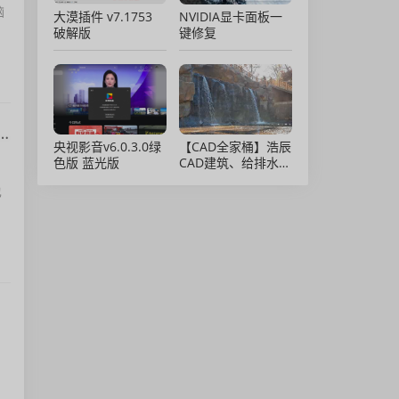
脑
大漠插件 v7.1753
NVIDIA显卡面板一
破解版
键修复
修复0x00000709、0x0000011b 、0x00000040、0x00000bc4等错误
央视影音v6.0.3.0绿
【CAD全家桶】浩辰
色版 蓝光版
CAD建筑、给排水、
暖通、电气、电力软
也
件 安装包中文版，
亲测可用！