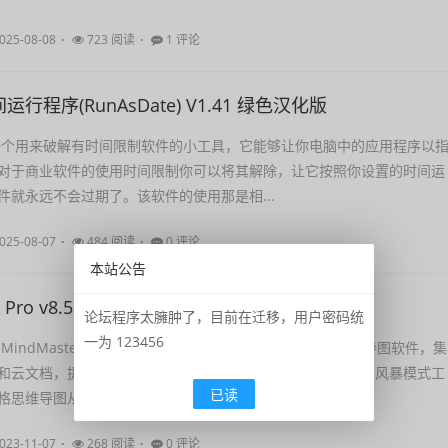
025-08-08
723 阅读
1 评论
行程序(RunAsDate) V1.41 绿色汉化版
te是一个用来破解有时间限制软件的小工具，它能够让你电脑中的应用程序以
对于商业软件的使用时间限制你可以将其解除，让它按照你设置的时间运
件就永远不会过期了。该软件的使用那是相...
025-08-07
484 阅读
0 评论
本站公告
r Pro v8.5.1.124免激活中文绿色版
论坛程序太臃肿了，目前在迁移，用户密码统
一为 123456
w MindMaster（亿图软件）是一款支持多终端跨平台的思维导图软件，集
和云文档，提供海量模板和主题样式，含预设例子演示和头脑风暴模式工
已读
格思维导图从未如此简单。软件截图...
023-11-07
268 阅读
0 评论