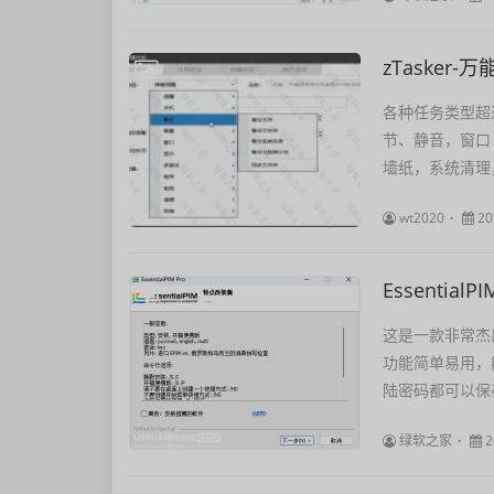
zTasker
各种任务类型超
节、静音，窗口
墙纸，系统清理
wt2020
20
EssentialP
这是一款非常杰
功能简单易用，
陆密码都可以保
绿软之家
2