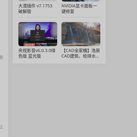
大漠插件 v7.1753
NVIDIA显卡面板一
破解版
键修复
央视影音v6.0.3.0绿
【CAD全家桶】浩辰
色版 蓝光版
CAD建筑、给排水、
新
暖通、电气、电力软
件 安装包中文版，
亲测可用！
上