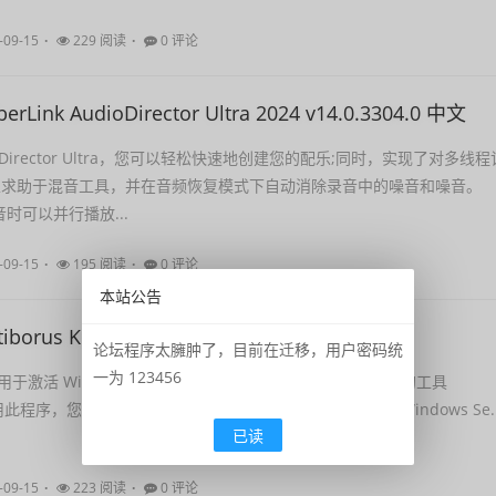
-09-15
229 阅读
0 评论
Link AudioDirector Ultra 2024 v14.0.3304.0 中文
oDirector Ultra，您可以轻松快速地创建您的配乐;同时，实现了对多线程
以求助于混音工具，并在音频恢复模式下自动消除录音中的噪音和噪音。
声音时可以并行播放...
-09-15
195 阅读
0 评论
本站公告
borus KMS Tools 15.09.2023 英文
论坛程序太臃肿了，目前在迁移，用户密码统
一为 123456
活 Windows 和 Microsoft Office 的安全且易于使用的工具
用此程序，您可以激活从XP到10和Windows Server 2008到Windows Se..
已读
-09-15
223 阅读
0 评论