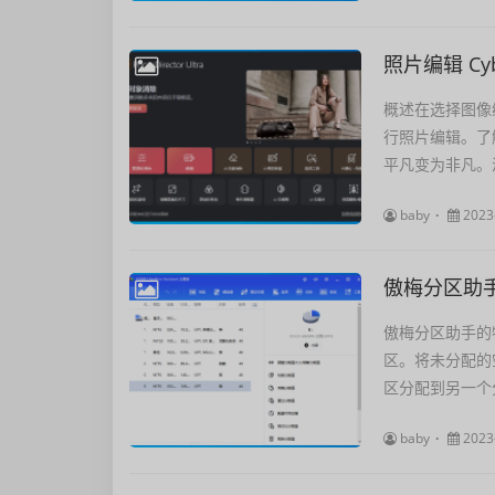
照片编辑 Cyber
概述在选择图像编
行照片编辑。了解
平凡变为非凡。满
baby
2023
傲梅分区助手 AO
傲梅分区助手的
区。将未分配的
区分配到另一个
baby
2023