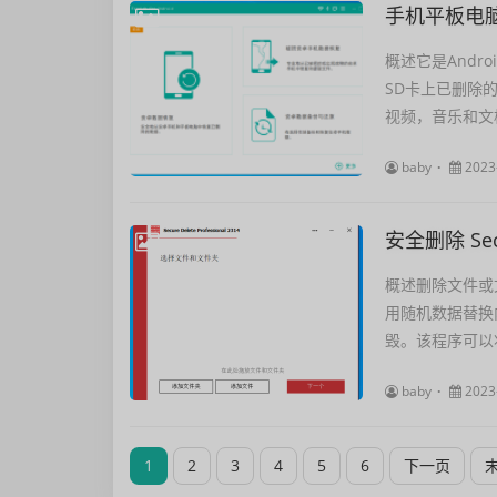
概述它是Andr
SD卡上已删除
视频，音乐和文
baby
2023
安全删除 Secu
概述删除文件或
用随机数据替换
毁。该程序可以将
baby
2023
1
2
3
4
5
6
下一页