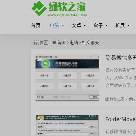
首页
电脑
安卓
盒子
扩展
当前位置：
首页
电脑
社交聊天
简易微信多开器
很久没有更新了
大。从WeCha
之后就失效了，
绿软之家
2
FolderM
转移微信聊天记