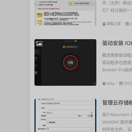
件（文件）移动
行？经过我的一
绿软之家
2
驱动安装 IObit
概述更新驱动程
驱动程序也是提高
Booster Pr
baby
2023
管理云存储帐户 M
简介Mountai
WebDAV 服
的所有文件，无论