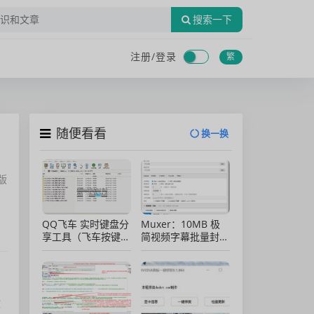
搜索一下
注册/
登录
繁
随便看看
换一换
版
QQ飞车 实时键盘分
Muxer：10MB 极
享工具（飞车按键显
简视频字幕批量封装
示）直播专用版
工具 (单文件/绿色
版)
软