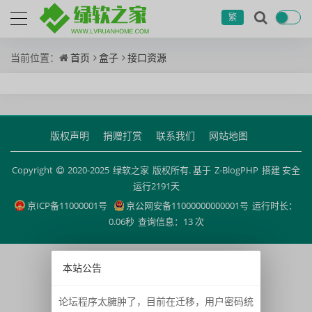
繁
当前位置：
首页
盒子
接口资源
版权声明
捐赠打赏
联系我们
网站地图
Copyright
2020-2025
绿软之家
版权所有. 基于
Z-BlogPHP
搭建 安全
运行
2191
天
京ICP备11000001号
京公网安备11000000000001号
运行时长：
0.06秒
查询信息：13 次
本站公告
论坛程序太臃肿了，目前在迁移，用户密码统