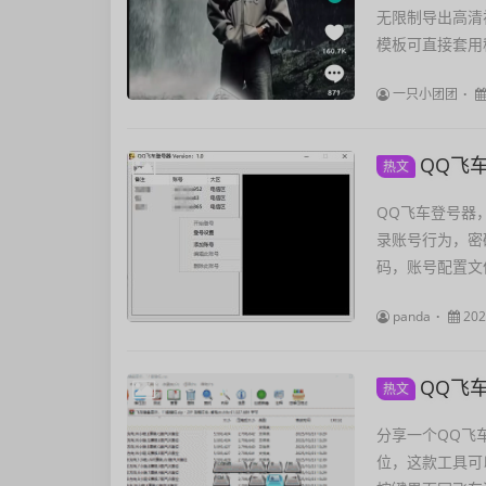
无限制导出高清
模板可直接套用移
一只小团团
QQ飞
热文
QQ飞车登号器
录账号行为，密
码，账号配置文件为“
panda
202
QQ飞
热文
分享一个QQ飞
位，这款工具可