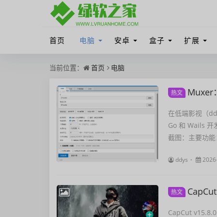
首页
电脑
安卓
盒子
扩展
当前位置：
首页
电脑
Muxe
热文
在低端影视（ddy
Go 和 Wai
截图：主要功能：
ddys
2026
CapC
热文
CapCut v1