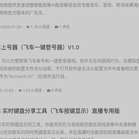
视频提供变速调整智能抠像AI配音解锁会员专属音乐、音效、转场效果海
除官方版本的广告支...
2026-01-29
1.76 K 阅读
1 评论
车上号器（飞车一键登号器）V1.0
，可以方便管理飞车账号和一键登录游戏。软件无任何联网行为，仅模拟
码存放的配置文件也以加密，不打开软件是无法从配置文件中查看明文密
Account.ini”（在软件运行目...
5-12-03
1.52 K 阅读
0 评论
车 实时键盘分享工具（飞车按键显示）直播专用版
车实时按键显示的工具，你是否还在为录视频还跑去游戏录像中去录制键
以在你跑车的同时将键盘显示出来，并在直播时也能添加到直播画面当中