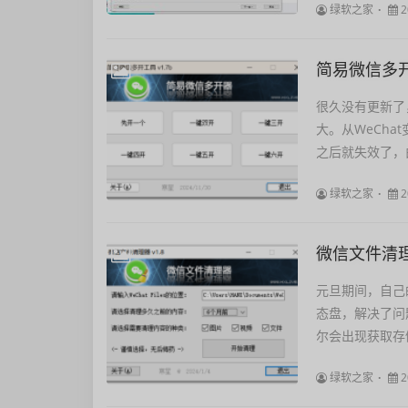
绿软之家
2
简易微信多开器
很久没有更新了
大。从WeCha
之后就失效了，
绿软之家
2
微信文件清理器
元旦期间，自己
态盘，解决了问
尔会出现获取存
绿软之家
2