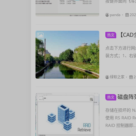
按键界面同飞车
panda
202
【CAD全
热文
点击下方进行网盘
装方式；1、右
绿软之家
2
磁盘阵列修
热文
存储在损坏的 N
使用 RS RAI
RAID 控制器即..