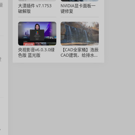
量
大漠插件 v7.1753
NVIDIA显卡面板一
破解版
键修复
央视影音v6.0.3.0绿
【CAD全家桶】浩辰
色版 蓝光版
CAD建筑、给排水、
登
暖通、电气、电力软
件 安装包中文版，
亲测可用！
，