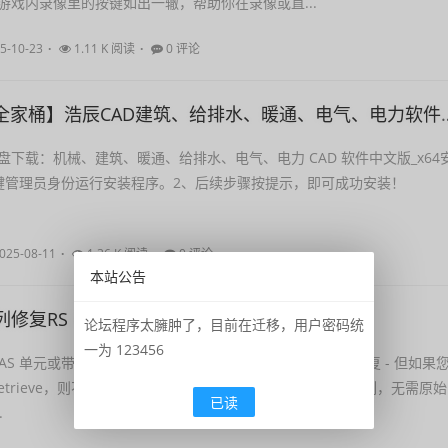
游戏内录像里的按键如出一辙，帮助你在录像或直...
5-10-23
1.11 K 阅读
0 评论
家桶】浩辰CAD建筑、给排水、暖通、电气、电力软件 安装包中文版，亲测可用！
下载：机械、建筑、暖通、给排水、电气、电力 CAD 软件中文版_x64
键管理员身份运行安装程序。2、后续步骤按提示，即可成功安装！
025-08-11
1.36 K 阅读
0 评论
本站公告
复RS RAID Retrieve 2.7 绿色中文版
论坛程序太臃肿了，目前在迁移，用户密码统
一为 123456
AS 单元或带有故障控制器的 RAID 阵列上的数据可能很难恢复 - 但如果
D Retrieve，则不会！该工具可以自动修复多种类型的 RAID 阵列，无需原始
已读
.