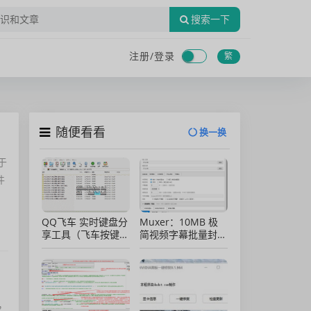
搜索一下
注册/
登录
繁
随便看看
换一换
于
件
QQ飞车 实时键盘分
Muxer：10MB 极
享工具（飞车按键显
简视频字幕批量封装
示）直播专用版
工具 (单文件/绿色
版)
，