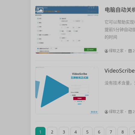
电脑自动关机工具
它可以帮助实现
提前5分钟自动
的时间
绿软之家
2
VideoSc
没有技术含量，
绿软之家
2
1
2
3
4
5
6
7
8