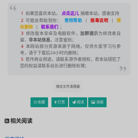
1
如果您喜欢本站，
点击这儿
捐赠本站，感谢支持
2
可能会帮助到你：
使用帮助
|
报毒说明
|
侵
权删除
|
联系我们
；
3
修改版本安卓及电脑软件，
加群提示
为修改者自
留，
非本站信息
，注意鉴别；
4
本网站部分资源来源于网络，仅供大家学习与参
考，请于下载后24小时内删除；
5
若作商业用途，请联系原作者授权，若本站侵犯了
您的权益请联系站长进行删除处理；
微信文件清理器
收藏
打赏
阅读
海报
相关阅读