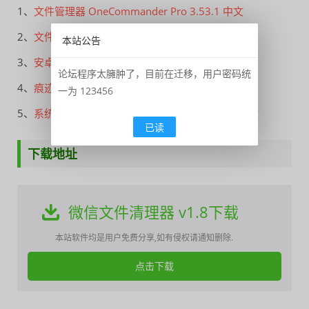
1、
文件管理器 OneCommander Pro 3.53.1 中文
2、
文件管理器 OneCommanderSetup3.52.1.0 中文
本站公告
3、
安卓CCleaner垃圾清理v23.14.0专业版
论坛程序太臃肿了，目前在迁移，用户密码统
4、
痕迹清理 Soft Organizer Pro 9.41 x64 中文
一为 123456
5、
系统清理 Malware Hunter pro 1.172.0.790 中文
已读
下载地址
微信文件清理器 v1.8下载
本站软件均是用户免费分享,如有侵权请通知删除.
点击下载