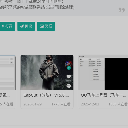
与参考，请于下载后24小时内删除；
站侵犯了您的权益请联系站长进行删除处理；
打赏
阅读
海报
Muxer：10MB 极简视频字幕批量封装工具 (单文件/绿色版)
CapCut（剪映） v15.8.0 国际高级会员解锁破解版
QQ飞车上号器（飞车一键登号器）V1.0
95 人在看
2026-01-29
1775 人在看
2025-12-03
1535 人在看