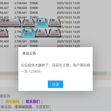
本站公告
论坛程序太臃肿了，目前在迁移，用户密码统
一为 123456
已读
谢支持
|
侵权删除
|
联系我们
；
改者自留，
非本站信息
，注意鉴别；