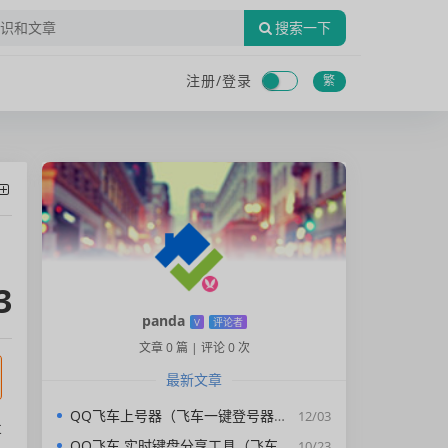
搜索一下
注册/
登录
繁
3
panda
V
评论者
文章 0 篇
|
评论 0 次
最新文章
QQ飞车上号器（飞车一键登号器）V1.0
12/03
车
QQ飞车 实时键盘分享工具（飞车按键显示）直播专用版
10/23