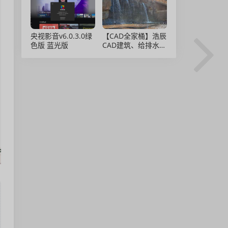
央视影音v6.0.3.0绿
【CAD全家桶】浩辰
色版 蓝光版
CAD建筑、给排水、
暖通、电气、电力软
件 安装包中文版，
亲测可用！