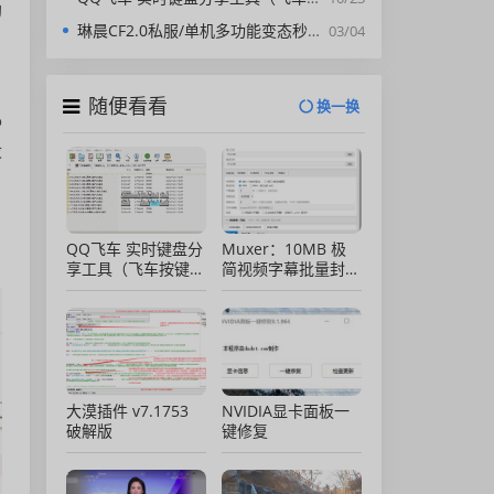
助
琳晨CF2.0私服/单机多功能变态秒杀装死辅助【私服通用版】
03/04
随便看看
换一换
o
没
QQ飞车 实时键盘分
Muxer：10MB 极
享工具（飞车按键显
简视频字幕批量封装
示）直播专用版
工具 (单文件/绿色
版)
大漠插件 v7.1753
NVIDIA显卡面板一
破解版
键修复