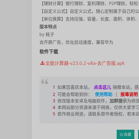
【理财计算】银行理财、复利理财、P2P理财，轻松
【自定义公式】自定义公式，随心定制属于自己的
【单位换算】支持压强、容量、长度、面积、体积
版本特点
by 耗子
去开屏广告，优化启动速度，兼容华为
软件下载
全能计算器-v23.0.2-v8a-去广告版.apk
1
如果您喜欢本站，
点击这儿
捐赠本站，感
2
可能会帮助到你：
使用帮助
|
报毒说明
3
修改版本安卓及电脑软件，
加群提示
为修
4
本网站部分资源来源于网络，仅供大家学习
5
若作商业用途，请联系原作者授权，若本
收藏