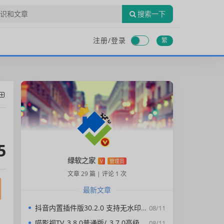
搜索一下
注册/
登录
繁
5
绿软之家
V
管理员
文章 29 篇
|
评论 1 次
最新文章
抖音内置插件版30.2.0 支持无水印下载视频，去广告，精简界面
08/11
喵影视TV_3.8.0普通版/_3.7.0高级版/4.X低版本完美适配/内置源/4K超清
08/11