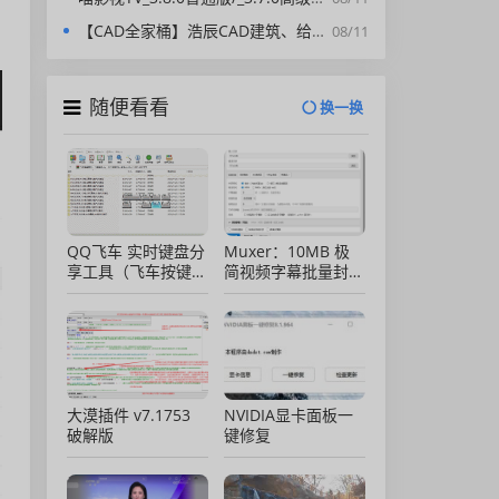
、
【CAD全家桶】浩辰CAD建筑、给排水、暖通、电气、电力软件 安装包中文版，亲测可用！
08/11
随便看看
换一换
QQ飞车 实时键盘分
Muxer：10MB 极
享工具（飞车按键显
简视频字幕批量封装
示）直播专用版
工具 (单文件/绿色
版)
大漠插件 v7.1753
NVIDIA显卡面板一
破解版
键修复