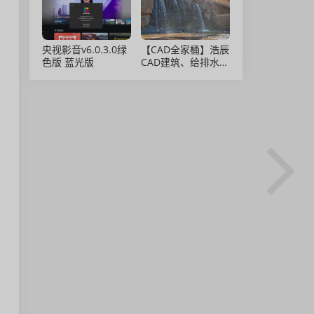
央视影音v6.0.3.0绿
【CAD全家桶】浩辰
色版 蓝光版
CAD建筑、给排水、
暖通、电气、电力软
件 安装包中文版，
亲测可用！