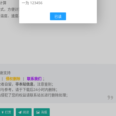
一为 123456
计算
公式，方便计算
、温度、速度、时间、重量、功率、热量、力转换。
已读
谢支持
|
侵权删除
|
联系我们
；
改者自留，
非本站信息
，注意鉴别；
与参考，请于下载后24小时内删除；
站侵犯了您的权益请联系站长进行删除处理；
打赏
阅读
海报