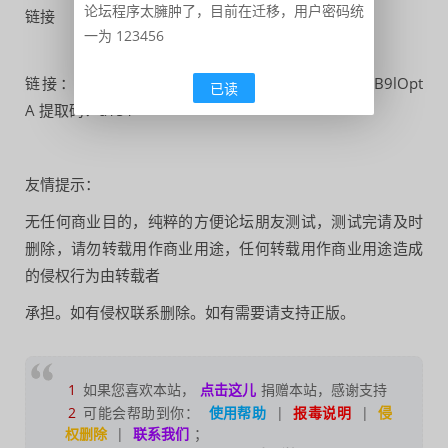
论坛程序太臃肿了，目前在迁移，用户密码统
链接
一为 123456
链接：https://pan.baidu.com/s/1BZnitgSEiVXyQISB9lOpt
已读
A 提取码：a151
友情提示：
无任何商业目的，纯粹的方便论坛朋友测试，测试完请及时
删除，请勿转载用作商业用途，任何转载用作商业用途造成
的侵权行为由转载者
承担。如有侵权联系删除。如有需要请支持正版。
1
如果您喜欢本站，
点击这儿
捐赠本站，感谢支持
2
可能会帮助到你：
使用帮助
|
报毒说明
|
侵
权删除
|
联系我们
；