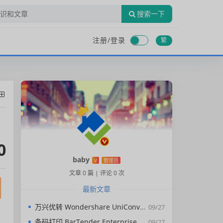
搜索一下
注册/
登录
繁
0
baby
V
管理员
文章 0 篇
|
评论 0 次
最新文章
万兴优转 Wondershare UniConverter 15.0.2.12 中文
09/27
条码打印 BarTender Enterprise Edition 2022 R7 11.3.209432 中文 这个就不多说了 速度
09/27