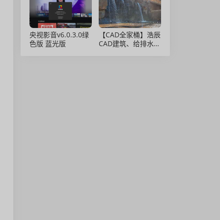
央视影音v6.0.3.0绿
【CAD全家桶】浩辰
色版 蓝光版
CAD建筑、给排水、
暖通、电气、电力软
件 安装包中文版，
亲测可用！