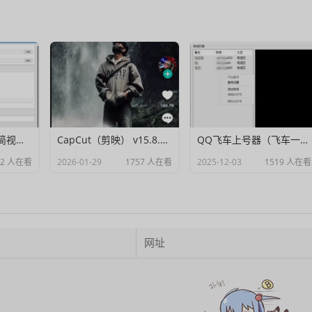
Muxer：10MB 极简视频字幕批量封装工具 (单文件/绿色版)
CapCut（剪映） v15.8.0 国际高级会员解锁破解版
QQ飞车上号器（飞车一键登号器）V1.0
82 人在看
2026-01-29
1757 人在看
2025-12-03
1519 人在看