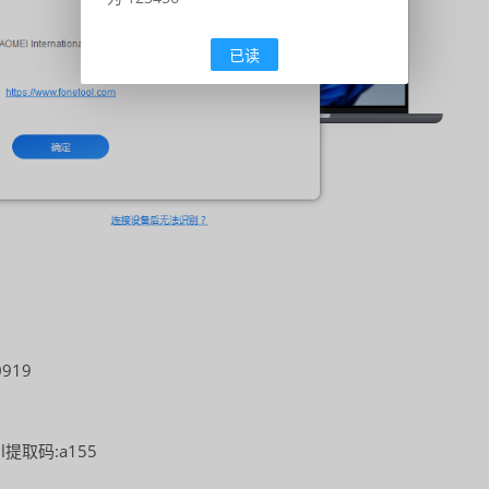
已读
0919
tml提取码:a155