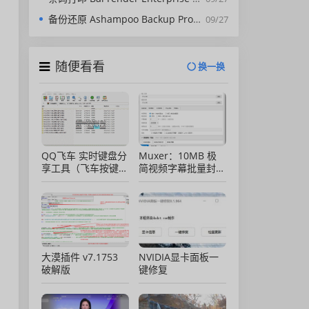
备份还原 Ashampoo Backup Pro 17.07 中文 多支持绿站
09/27
随便看看
换一换
QQ飞车 实时键盘分
Muxer：10MB 极
享工具（飞车按键显
简视频字幕批量封装
示）直播专用版
工具 (单文件/绿色
版)
大漠插件 v7.1753
NVIDIA显卡面板一
破解版
键修复