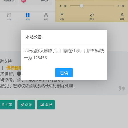
本站公告
论坛程序太臃肿了，目前在迁移，用户密码统
一为 123456
谢支持
|
侵权删除
|
联系我们
；
已读
改者自留，
非本站信息
，注意鉴别；
与参考，请于下载后24小时内删除；
站侵犯了您的权益请联系站长进行删除处理；
打赏
阅读
海报