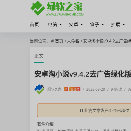
首页
电脑
安卓
盒子
扩展
当前位置：
首页
未命名
安卓淘小说v9.4.2去广告
正文
安卓淘小说v9.4.2去广告绿化
绿软之家
/
2023-08-28
/
94阅读
/
0
V
管理员
此篇文章发布距今已超过
软件介绍