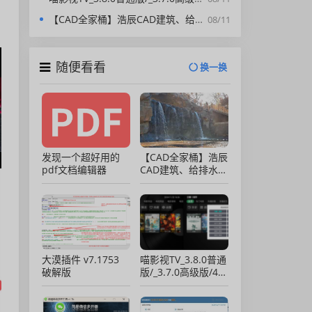
。
【CAD全家桶】浩辰CAD建筑、给排水、暖通、电气、电力软件 安装包中文版，亲测可用！
08/11
随便看看
换一换
发现一个超好用的
【CAD全家桶】浩辰
pdf文档编辑器
CAD建筑、给排水、
暖通、电气、电力软
件 安装包中文版，
亲测可用！
大漠插件 v7.1753
喵影视TV_3.8.0普通
破解版
版/_3.7.0高级版/4.X
低版本完美适配/内
置源/4K超清