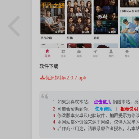
软件下载
优源视频v2.0.7.apk
1
如果您喜欢本站，
点击这儿
捐赠本站，感
2
可能会帮助到你：
使用帮助
|
报毒说明
3
修改版本安卓及电脑软件，
加群提示
为修
4
本网站部分资源来源于网络，仅供大家学习
5
若作商业用途，请联系原作者授权，若本