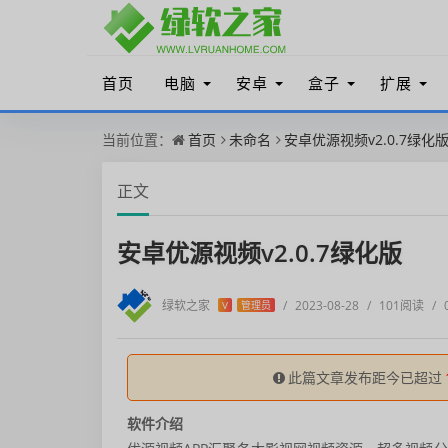
首页
电脑
安卓
盒子
扩展
当前位置：
首页
未命名
安卓优源视频v2.0.7绿化
正文
安卓优源视频v2.0.7绿化版
绿软之家
/
2023-08-28
/
101阅读
/
V
管理员
此篇文章发布距今已超过
软件介绍