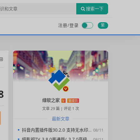
搜索一下
注册/
登录
繁
8
绿软之家
V
管理员
文章 29 篇
|
评论 1 次
最新文章
抖音内置插件版30.2.0 支持无水印下载视频，去广告，精简界面
08/11
喵影视TV_3.8.0普通版/_3.7.0高级版/4.X低版本完美适配/内置源/4K超清
08/11