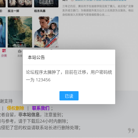
本站公告
论坛程序太臃肿了，目前在迁移，用户密码统
一为 123456
已读
谢支持
|
侵权删除
|
联系我们
；
改者自留，
非本站信息
，注意鉴别；
与参考，请于下载后24小时内删除；
站侵犯了您的权益请联系站长进行删除处理；