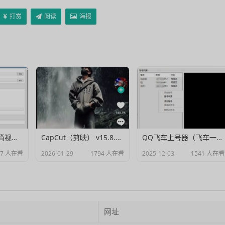
打赏
阅读
海报
Muxer：10MB 极简视频字幕批量封装工具 (单文件/绿色版)
CapCut（剪映） v15.8.0 国际高级会员解锁破解版
QQ飞车上号器（飞车一键登号器）V1.0
07 人在看
2026-01-29
1794 人在看
2025-12-03
1541 人在看