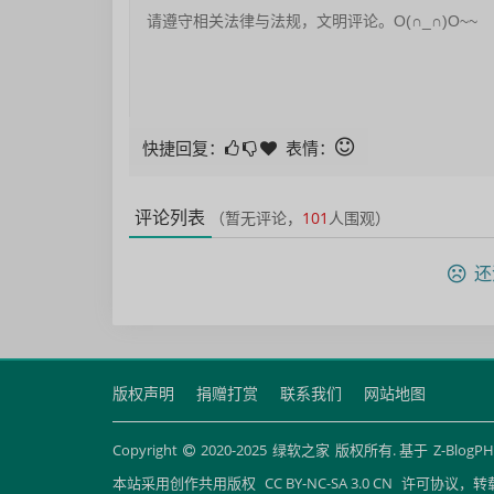
快捷回复：
表情：
评论列表
（暂无评论，
101
人围观）
还
版权声明
捐赠打赏
联系我们
网站地图
Copyright
2020-2025
绿软之家
版权所有. 基于
Z-BlogP
本站采用创作共用版权
CC BY-NC-SA 3.0 CN
许可协议，转