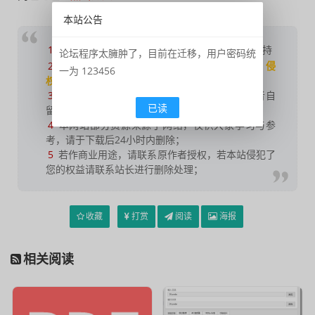
本站公告
1
如果您喜欢本站，
点击这儿
捐赠本站，感谢支持
论坛程序太臃肿了，目前在迁移，用户密码统
2
可能会帮助到你：
使用帮助
|
报毒说明
|
侵
一为 123456
权删除
|
联系我们
；
3
修改版本安卓及电脑软件，
加群提示
为修改者自
已读
留，
非本站信息
，注意鉴别；
4
本网站部分资源来源于网络，仅供大家学习与参
考，请于下载后24小时内删除；
5
若作商业用途，请联系原作者授权，若本站侵犯了
您的权益请联系站长进行删除处理；
收藏
打赏
阅读
海报
相关阅读