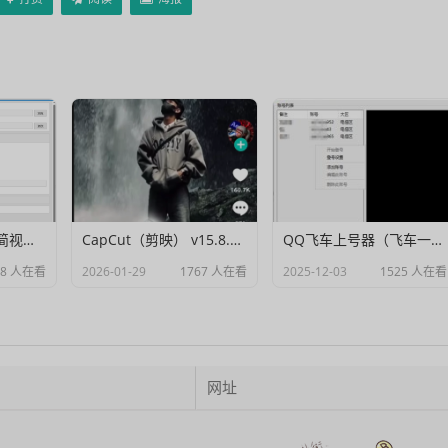
Muxer：10MB 极简视频字幕批量封装工具 (单文件/绿色版)
CapCut（剪映） v15.8.0 国际高级会员解锁破解版
QQ飞车上号器（飞车一键登号器）V1.0
88 人在看
2026-01-29
1767 人在看
2025-12-03
1525 人在看