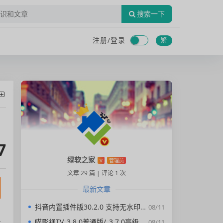
搜索一下
注册/
登录
繁
7
绿软之家
V
管理员
文章 29 篇
|
评论 1 次
最新文章
抖音内置插件版30.2.0 支持无水印下载视频，去广告，精简界面
08/11
喵影视TV_3.8.0普通版/_3.7.0高级版/4.X低版本完美适配/内置源/4K超清
08/11