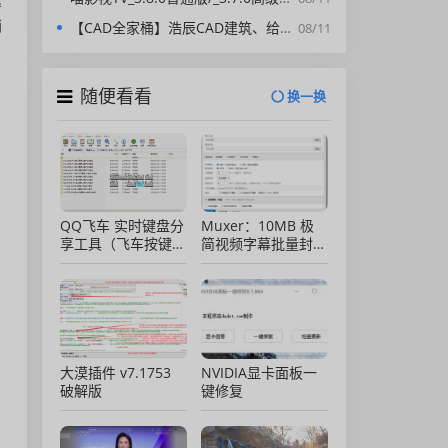
达
销
【CAD全家桶】浩辰CAD建筑、给排水、暖通、电气、电力软件 安装包中文版，亲测可用！
08/11
随便看看
换一换
QQ飞车 实时键盘分
Muxer：10MB 极
享工具（飞车按键显
简视频字幕批量封装
示）直播专用版
工具 (单文件/绿色
版)
大漠插件 v7.1753
NVIDIA显卡面板一
破解版
键修复