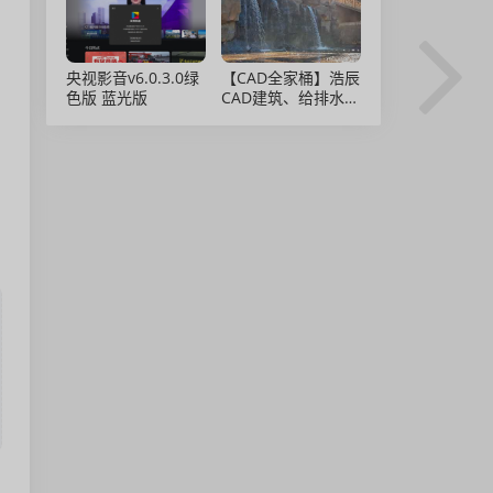
央视影音v6.0.3.0绿
【CAD全家桶】浩辰
色版 蓝光版
CAD建筑、给排水、
暖通、电气、电力软
件 安装包中文版，
亲测可用！