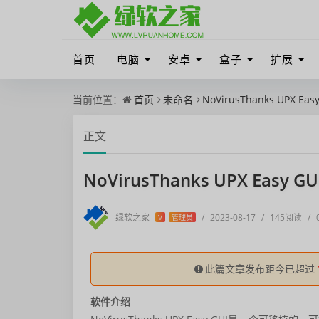
首页
电脑
安卓
盒子
扩展
当前位置：
首页
未命名
NoVirusThanks UPX Eas
正文
NoVirusThanks UPX Easy G
绿软之家
/
2023-08-17
/
145阅读
/
V
管理员
此篇文章发布距今已超过
软件介绍