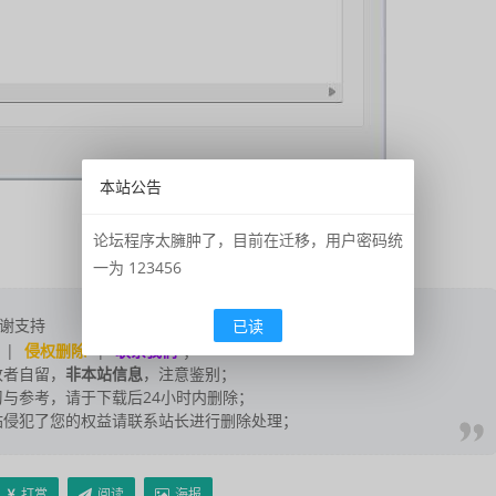
本站公告
论坛程序太臃肿了，目前在迁移，用户密码统
一为 123456
谢支持
已读
|
侵权删除
|
联系我们
；
改者自留，
非本站信息
，注意鉴别；
与参考，请于下载后24小时内删除；
站侵犯了您的权益请联系站长进行删除处理；
打赏
阅读
海报