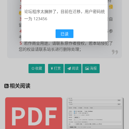
1
如果您喜欢本站，
点击这儿
捐赠本站，感谢支持
2
可能会帮助到你：
使用帮助
|
报毒说明
|
侵
论坛程序太臃肿了，目前在迁移，用户密码统
权删除
|
联系我们
；
一为 123456
3
修改版本安卓及电脑软件，
加群提示
为修改者自
留，
非本站信息
，注意鉴别；
4
本网站部分资源来源于网络，仅供大家学习与参
已读
考，请于下载后24小时内删除；
5
若作商业用途，请联系原作者授权，若本站侵犯了
您的权益请联系站长进行删除处理；
收藏
打赏
阅读
海报
相关阅读