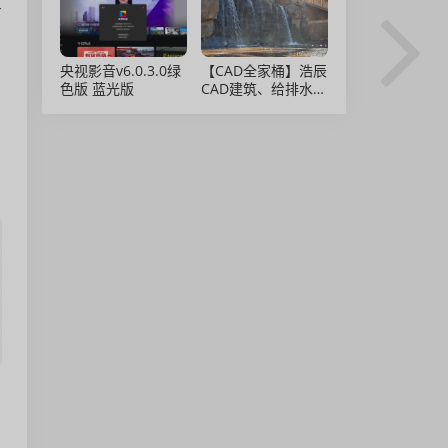
告
央视影音v6.0.3.0绿
【CAD全家桶】浩辰
色版 蓝光版
CAD建筑、给排水、
暖通、电气、电力软
件 安装包中文版，
亲测可用！