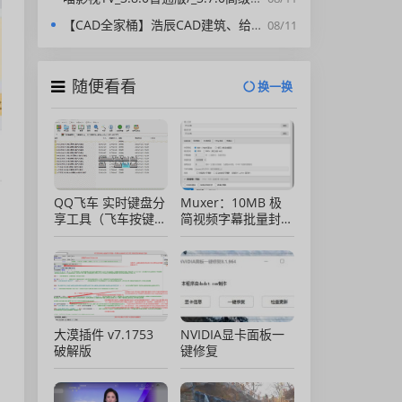
【CAD全家桶】浩辰CAD建筑、给排水、暖通、电气、电力软件 安装包中文版，亲测可用！
08/11
随便看看
换一换
QQ飞车 实时键盘分
Muxer：10MB 极
享工具（飞车按键显
简视频字幕批量封装
示）直播专用版
工具 (单文件/绿色
版)
大漠插件 v7.1753
NVIDIA显卡面板一
破解版
键修复