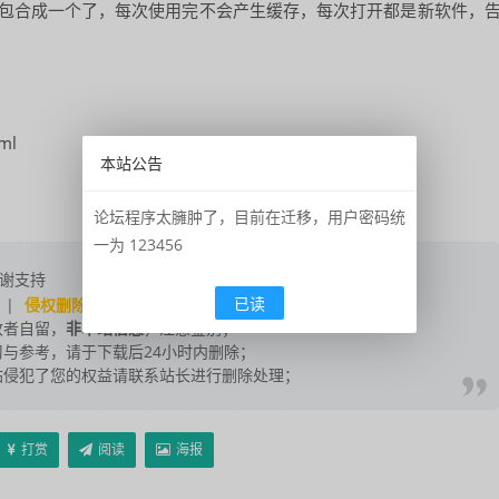
软件包合成一个了，每次使用完不会产生缓存，每次打开都是新软件，
ml
本站公告
论坛程序太臃肿了，目前在迁移，用户密码统
一为 123456
谢支持
已读
|
侵权删除
|
联系我们
；
改者自留，
非本站信息
，注意鉴别；
与参考，请于下载后24小时内删除；
站侵犯了您的权益请联系站长进行删除处理；
打赏
阅读
海报