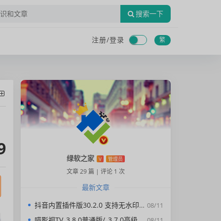
搜索一下
注册/
登录
繁
9
绿软之家
V
管理员
文章 29 篇
|
评论 1 次
最新文章
抖音内置插件版30.2.0 支持无水印下载视频，去广告，精简界面
08/11
喵影视TV_3.8.0普通版/_3.7.0高级版/4.X低版本完美适配/内置源/4K超清
08/11