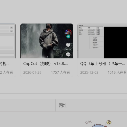
Muxer：10MB 极简视频字幕批量封装工具 (单文件/绿色版)
CapCut（剪映） v15.8.0 国际高级会员解锁破解版
QQ飞车上号器（飞车一键登号器）V1.0
82 人在看
2026-01-29
1757 人在看
2025-12-03
1519 人在看