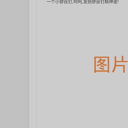
一个小锣丝钉,呵呵,发扬锣丝钉精神里!