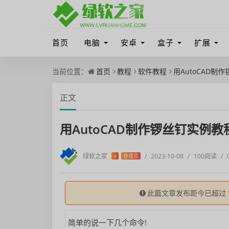
首页
电脑
安卓
盒子
扩展
当前位置：
首页
教程
软件教程
用AutoCAD制
正文
用AutoCAD制作锣丝钉实例教
绿软之家
/
2023-10-08
/
100阅读
/
V
管理员
此篇文章发布距今已超过
简单的说一下几个命令!