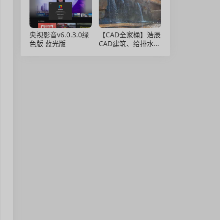
央视影音v6.0.3.0绿
【CAD全家桶】浩辰
色版 蓝光版
CAD建筑、给排水、
暖通、电气、电力软
件 安装包中文版，
亲测可用！