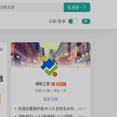
搜索一下
注册/
登录
繁
8
绿软之家
V
管理员
文章 29 篇
|
评论 1 次
最新文章
抖音内置插件版30.2.0 支持无水印下载视频，去广告，精简界面
08/11
喵影视TV_3.8.0普通版/_3.7.0高级版/4.X低版本完美适配/内置源/4K超清
08/11