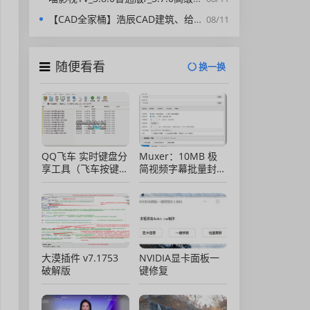
【CAD全家桶】浩辰CAD建筑、给排水、暖通、电气、电力软件 安装包中文版，亲测可用！
08/11
随便看看
换一换
QQ飞车 实时键盘分
Muxer：10MB 极
享工具（飞车按键显
简视频字幕批量封装
示）直播专用版
工具 (单文件/绿色
版)
大漠插件 v7.1753
NVIDIA显卡面板一
破解版
键修复