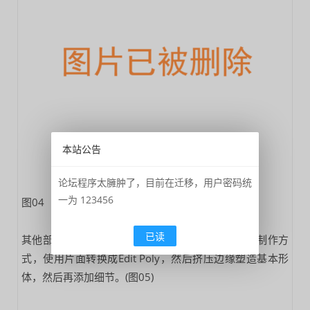
本站公告
论坛程序太臃肿了，目前在迁移，用户密码统
一为 123456
图04
已读
其他部分，如保险杠、门、窗都是都是一摸一样的制作方
式，使用片面转换成Edit Poly，然后挤压边缘塑造基本形
体，然后再添加细节。(图05)