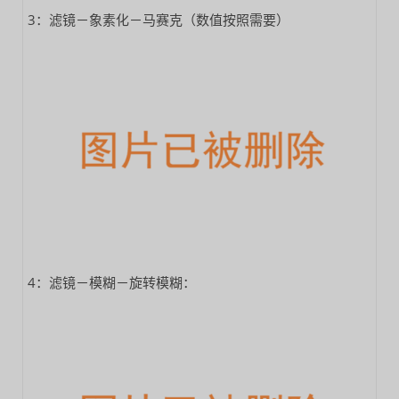
3：滤镜－象素化－马赛克（数值按照需要）
4：滤镜－模糊－旋转模糊：