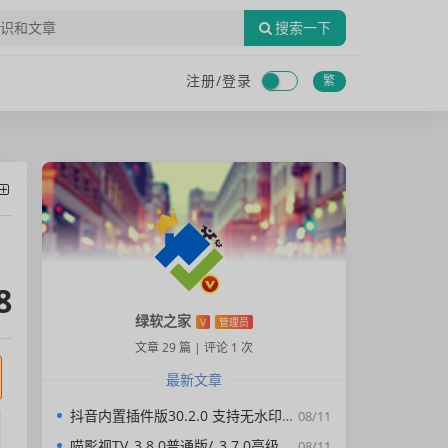
搜索一下
注册/
登录
繁
8
绿软之家
V
管理员
文章 29 篇
|
评论 1 次
最新文章
抖音内置插件版30.2.0 支持无水印下载视频，去广告，精简界面
08/11
喵影视TV_3.8.0普通版/_3.7.0高级版/4.X低版本完美适配/内置源/4K超清
08/11