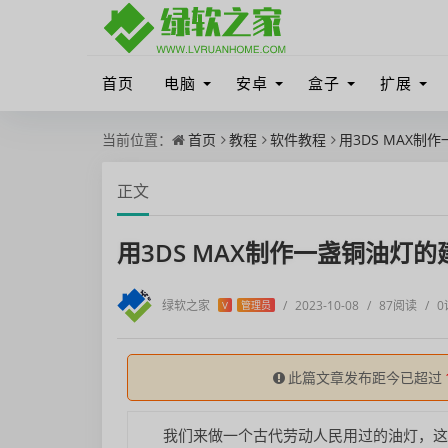
首页
电脑
安卓
盒子
扩展
当前位置：
首页
教程
软件教程
用3DS MAX
正文
用3DS MAX制作一盏铜油灯
绿软之家
/
2023-10-08
/
87阅读
/
0
V
管理员
此篇文章发布距今已超过
我们来做一个古代劳动人民用过的油灯，