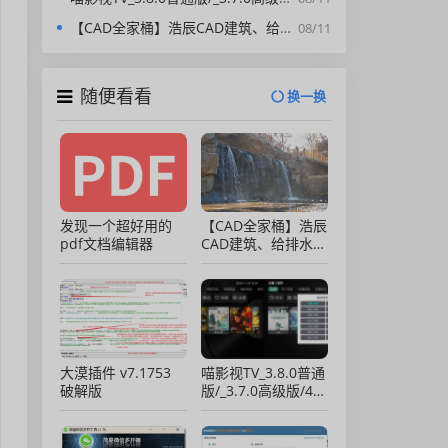
【CAD全家桶】浩辰CAD建筑、给排水、暖通、电气、电力软件 安装包中文版，亲测可用！
08/11
随便看看
换一换
发现一个超好用的
【CAD全家桶】浩辰
pdf文档编辑器
CAD建筑、给排水、
暖通、电气、电力软
件 安装包中文版，
亲测可用！
大漠插件 v7.1753
喵影视TV_3.8.0普通
破解版
版/_3.7.0高级版/4.X
低版本完美适配/内
置源/4K超清