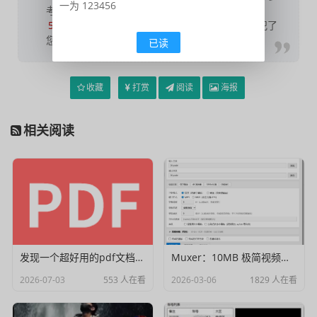
一为 123456
考，请于下载后24小时内删除；
5
若作商业用途，请联系原作者授权，若本站侵犯了
您的权益请联系站长进行删除处理；
已读
收藏
打赏
阅读
海报
相关阅读
发现一个超好用的pdf文档编辑器
Muxer：10MB 极简视频字幕批量封装工具 (单文件/绿色版)
2026-07-03
553 人在看
2026-03-06
1829 人在看