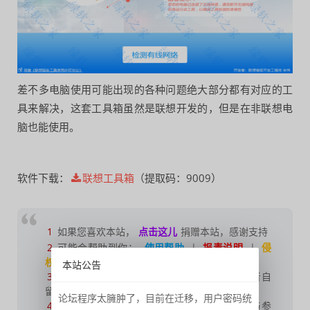
差不多电脑使用可能出现的各种问题绝大部分都有对应的工
具来解决，这套工具箱虽然是联想开发的，但是在非联想电
脑也能使用。
软件下载：
联想工具箱
（提取码：9009）
1
如果您喜欢本站，
点击这儿
捐赠本站，感谢支持
2
可能会帮助到你：
使用帮助
|
报毒说明
|
侵
权删除
|
联系我们
；
本站公告
3
修改版本安卓及电脑软件，
加群提示
为修改者自
留，
非本站信息
，注意鉴别；
论坛程序太臃肿了，目前在迁移，用户密码统
4
本网站部分资源来源于网络，仅供大家学习与参