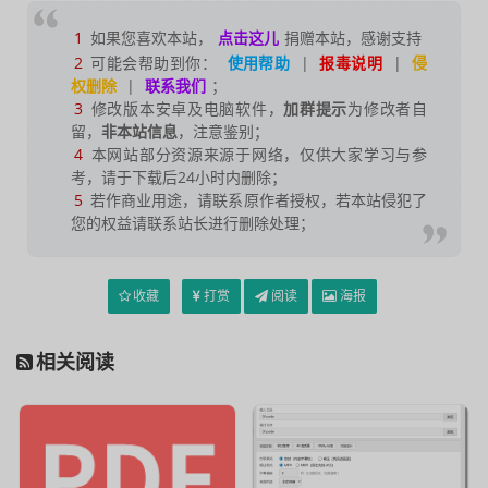
1
如果您喜欢本站，
点击这儿
捐赠本站，感谢支持
2
可能会帮助到你：
使用帮助
|
报毒说明
|
侵
权删除
|
联系我们
；
3
修改版本安卓及电脑软件，
加群提示
为修改者自
留，
非本站信息
，注意鉴别；
4
本网站部分资源来源于网络，仅供大家学习与参
考，请于下载后24小时内删除；
5
若作商业用途，请联系原作者授权，若本站侵犯了
您的权益请联系站长进行删除处理；
收藏
打赏
阅读
海报
相关阅读