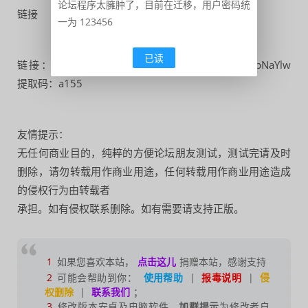
论坛程序太臃肿了，目前在迁移，用户密码统
链接
一为 123456
已读
链接：https://pan.baidu.com/s/1nXyxollIr9IlypF8pNaYlw
提取码：a155
友情提示：
无任何商业目的，纯粹的方便论坛朋友测试，测试完请及时
删除，请勿转载用作商业用途，任何转载用作商业用途造成
的侵权行为由转载者
承担。如有侵权联系删除。如有需要请支持正版。
1
如果您喜欢本站，
点击这儿
捐赠本站，感谢支持
2
可能会帮助到你：
使用帮助
|
报毒说明
|
侵
权删除
|
联系我们
；
3
修改版本安卓及电脑软件，
加群提示
为修改者自