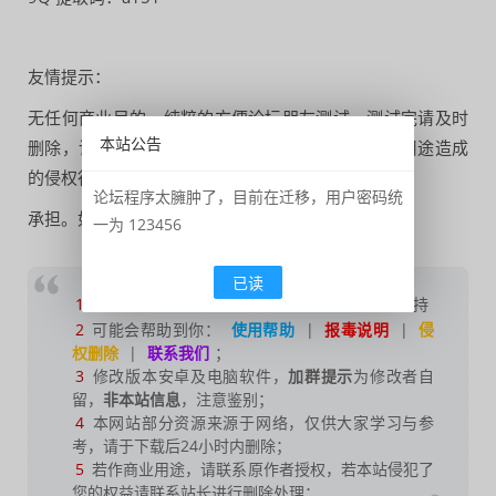
友情提示：
无任何商业目的，纯粹的方便论坛朋友测试，测试完请及时
本站公告
删除，请勿转载用作商业用途，任何转载用作商业用途造成
的侵权行为由转载者
论坛程序太臃肿了，目前在迁移，用户密码统
承担。如有侵权联系删除。如有需要请支持正版。
一为 123456
已读
1
如果您喜欢本站，
点击这儿
捐赠本站，感谢支持
2
可能会帮助到你：
使用帮助
|
报毒说明
|
侵
权删除
|
联系我们
；
3
修改版本安卓及电脑软件，
加群提示
为修改者自
留，
非本站信息
，注意鉴别；
4
本网站部分资源来源于网络，仅供大家学习与参
考，请于下载后24小时内删除；
5
若作商业用途，请联系原作者授权，若本站侵犯了
您的权益请联系站长进行删除处理；