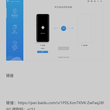
链接
链接：https://pan.baidu.com/s/1PDLXon7XlVK-ZwFaq28l
9Q 提取码：a151