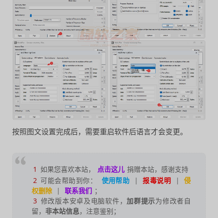
按照图文设置完成后，需要重启软件后语言才会变更。
1
如果您喜欢本站，
点击这儿
捐赠本站，感谢支持
2
可能会帮助到你：
使用帮助
|
报毒说明
|
侵
权删除
|
联系我们
；
3
修改版本安卓及电脑软件，
加群提示
为修改者自
留，
非本站信息
，注意鉴别；