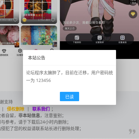
本站公告
论坛程序太臃肿了，目前在迁移，用户密码统
一为 123456
已读
谢支持
|
侵权删除
|
联系我们
；
改者自留，
非本站信息
，注意鉴别；
与参考，请于下载后24小时内删除；
站侵犯了您的权益请联系站长进行删除处理；