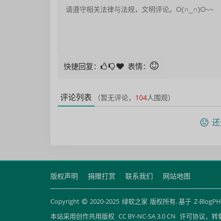
快捷回复：
表情：
评论列表
（暂无评论，
104
人围观）
还
版权声明
捐赠打赏
联系我们
网站地图
Copyright
2020-2025
绿软之家
版权所有. 基于
Z-BlogP
本站采用创作共用版权
CC BY-NC-SA 3.0 CN
许可协议，转