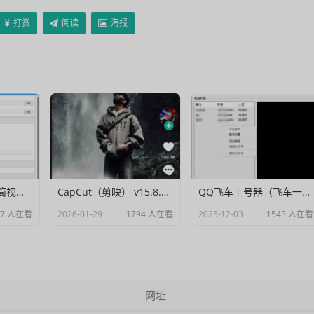
打赏
阅读
海报
Muxer：10MB 极简视频字幕批量封装工具 (单文件/绿色版)
CapCut（剪映） v15.8.0 国际高级会员解锁破解版
QQ飞车上号器（飞车一键登号器）V1.0
07 人在看
2026-01-29
1794 人在看
2025-12-03
1543 人在看