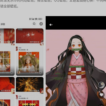
百万高清无水印的闪动壁纸，微信壁纸，QQ壁纸，主题套图随心换！不同
解锁全部壁纸。