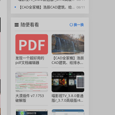
种
【CAD全家桶】浩辰CAD建筑、给排水、暖通、电气、电力软件 安装包中文版，亲测可用！
08/11
随便看看
换一换
发现一个超好用的
【CAD全家桶】浩辰
pdf文档编辑器
CAD建筑、给排水、
暖通、电气、电力软
件 安装包中文版，
亲测可用！
大漠插件 v7.1753
喵影视TV_3.8.0普通
破解版
版/_3.7.0高级版/4.X
低版本完美适配/内
置源/4K超清