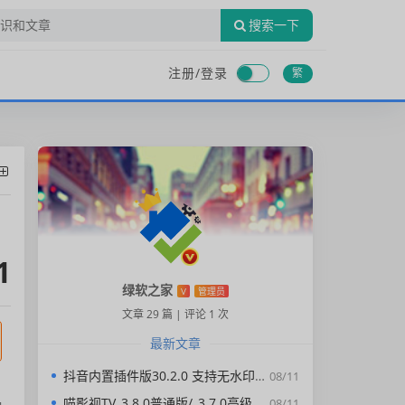
搜索一下
注册/
登录
繁
1
绿软之家
V
管理员
文章 29 篇
|
评论 1 次
最新文章
抖音内置插件版30.2.0 支持无水印下载视频，去广告，精简界面
08/11
喵影视TV_3.8.0普通版/_3.7.0高级版/4.X低版本完美适配/内置源/4K超清
08/11