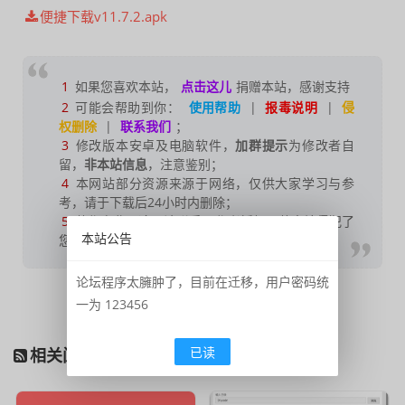
便捷下载v11.7.2.apk
1
如果您喜欢本站，
点击这儿
捐赠本站，感谢支持
2
可能会帮助到你：
使用帮助
|
报毒说明
|
侵
权删除
|
联系我们
；
3
修改版本安卓及电脑软件，
加群提示
为修改者自
留，
非本站信息
，注意鉴别；
4
本网站部分资源来源于网络，仅供大家学习与参
考，请于下载后24小时内删除；
5
若作商业用途，请联系原作者授权，若本站侵犯了
本站公告
您的权益请联系站长进行删除处理；
论坛程序太臃肿了，目前在迁移，用户密码统
收藏
打赏
阅读
海报
一为 123456
已读
相关阅读