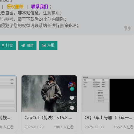
|
侵权删除
|
联系我们
；
改者自留，
非本站信息
，注意鉴别；
与参考，请于下载后24小时内删除；
站侵犯了您的权益请联系站长进行删除处理；
打赏
阅读
海报
Muxer：10MB 极简视频字幕批量封装工具 (单文件/绿色版)
CapCut（剪映） v15.8.0 国际高级会员解锁破解版
QQ飞车上号器（飞车一键登号器）V1.0
18 人在看
2026-01-29
1807 人在看
2025-12-03
1552 人在看