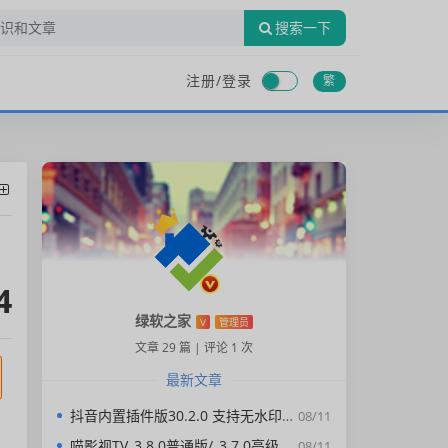
搜索一下
注册/
登录
繁
4
绿软之家
V
管理员
文章 29 篇
|
评论 1 次
最新文章
抖音内置插件版30.2.0 支持无水印下载视频，去广告，精简界面
08/11
喵影视TV_3.8.0普通版/_3.7.0高级版/4.X低版本完美适配/内置源/4K超清
08/11