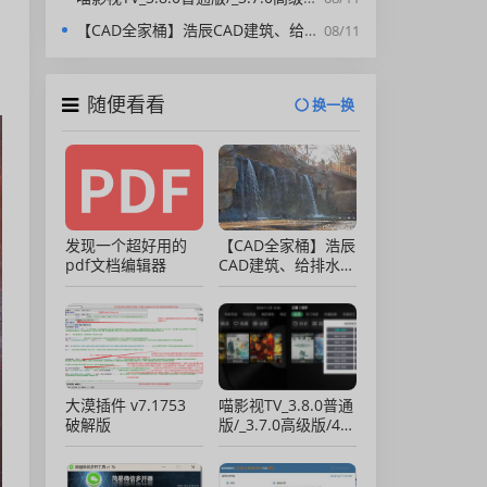
、
【CAD全家桶】浩辰CAD建筑、给排水、暖通、电气、电力软件 安装包中文版，亲测可用！
08/11
随便看看
换一换
发现一个超好用的
【CAD全家桶】浩辰
pdf文档编辑器
CAD建筑、给排水、
暖通、电气、电力软
件 安装包中文版，
亲测可用！
大漠插件 v7.1753
喵影视TV_3.8.0普通
破解版
版/_3.7.0高级版/4.X
低版本完美适配/内
置源/4K超清