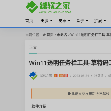
首页
电脑
安卓
盒子
扩展
当前位置：
首页
未命名
Win11透明任务栏工具-草特码
正文
Win11透明任务栏工具-草特码工具
绿软之家
/
2023-08-24
/
95阅读
/
0
V
管理员
此篇文章发布距今已超过
软件介绍