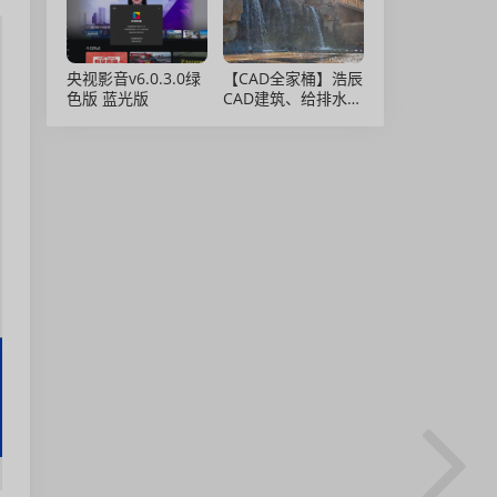
央视影音v6.0.3.0绿
【CAD全家桶】浩辰
色版 蓝光版
CAD建筑、给排水、
暖通、电气、电力软
件 安装包中文版，
亲测可用！