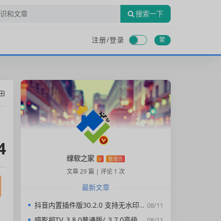
搜索一下
注册/
登录
繁
4
绿软之家
V
管理员
文章 29 篇
|
评论 1 次
最新文章
抖音内置插件版30.2.0 支持无水印下载视频，去广告，精简界面
08/11
喵影视TV_3.8.0普通版/_3.7.0高级版/4.X低版本完美适配/内置源/4K超清
08/11