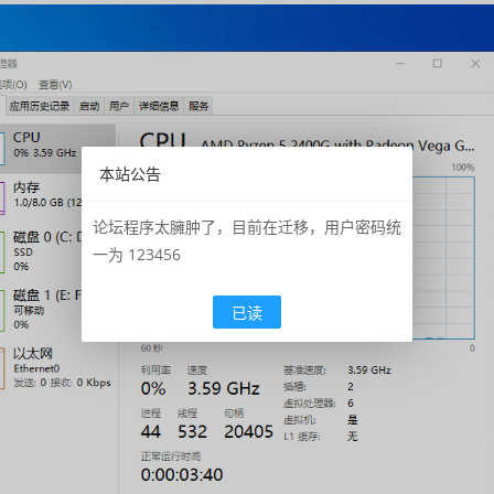
本站公告
论坛程序太臃肿了，目前在迁移，用户密码统
一为 123456
已读