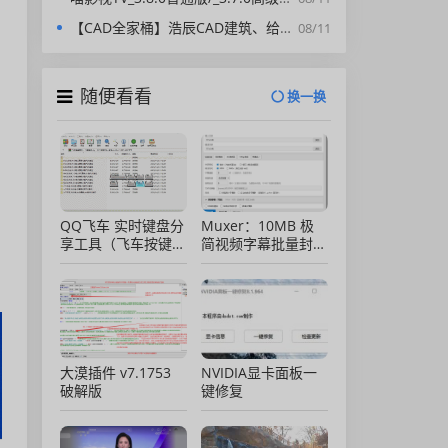
【CAD全家桶】浩辰CAD建筑、给排水、暖通、电气、电力软件 安装包中文版，亲测可用！
08/11
随便看看
换一换
QQ飞车 实时键盘分
Muxer：10MB 极
享工具（飞车按键显
简视频字幕批量封装
示）直播专用版
工具 (单文件/绿色
版)
大漠插件 v7.1753
NVIDIA显卡面板一
破解版
键修复