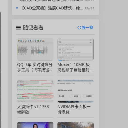
【CAD全家桶】浩辰CAD建筑、给排水、暖通、电气、电力软件 安装包中文版，亲测可用！
08/11
随便看看
换一换
QQ飞车 实时键盘分
Muxer：10MB 极
享工具（飞车按键显
简视频字幕批量封装
示）直播专用版
工具 (单文件/绿色
版)
大漠插件 v7.1753
NVIDIA显卡面板一
破解版
键修复