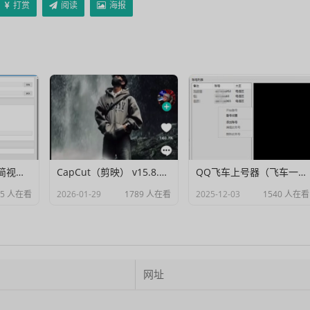
打赏
阅读
海报
Muxer：10MB 极简视频字幕批量封装工具 (单文件/绿色版)
CapCut（剪映） v15.8.0 国际高级会员解锁破解版
QQ飞车上号器（飞车一键登号器）V1.0
05 人在看
2026-01-29
1789 人在看
2025-12-03
1540 人在看