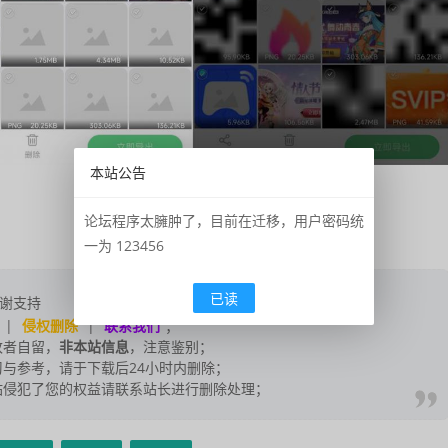
本站公告
论坛程序太臃肿了，目前在迁移，用户密码统
一为 123456
已读
谢支持
|
侵权删除
|
联系我们
；
改者自留，
非本站信息
，注意鉴别；
与参考，请于下载后24小时内删除；
站侵犯了您的权益请联系站长进行删除处理；