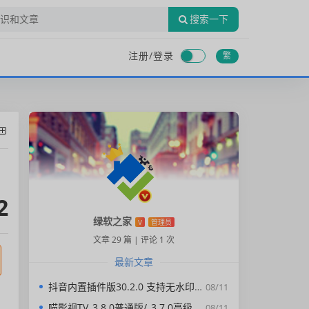
搜索一下
注册/
登录
繁
2
绿软之家
V
管理员
文章 29 篇
|
评论 1 次
最新文章
抖音内置插件版30.2.0 支持无水印下载视频，去广告，精简界面
08/11
喵影视TV_3.8.0普通版/_3.7.0高级版/4.X低版本完美适配/内置源/4K超清
08/11