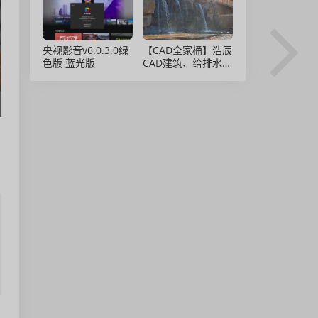
央视影音v6.0.3.0绿
【CAD全家桶】浩辰
色版 蓝光版
CAD建筑、给排水、
暖通、电气、电力软
件 安装包中文版，
亲测可用！