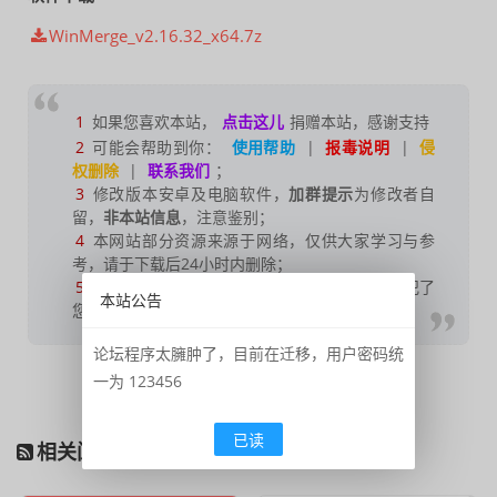
WinMerge_v2.16.32_x64.7z
1
如果您喜欢本站，
点击这儿
捐赠本站，感谢支持
2
可能会帮助到你：
使用帮助
|
报毒说明
|
侵
权删除
|
联系我们
；
3
修改版本安卓及电脑软件，
加群提示
为修改者自
留，
非本站信息
，注意鉴别；
4
本网站部分资源来源于网络，仅供大家学习与参
考，请于下载后24小时内删除；
5
若作商业用途，请联系原作者授权，若本站侵犯了
本站公告
您的权益请联系站长进行删除处理；
论坛程序太臃肿了，目前在迁移，用户密码统
一为 123456
收藏
打赏
阅读
海报
已读
相关阅读