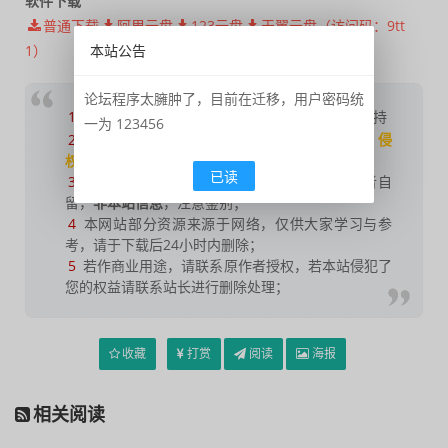
软件下载
普通下载
阿里云盘
123云盘
天翼云盘（访问码：9tt
本站公告
1）
论坛程序太臃肿了，目前在迁移，用户密码统
1
如果您喜欢本站，
点击这儿
捐赠本站，感谢支持
一为 123456
2
可能会帮助到你：
使用帮助
|
报毒说明
|
侵
权删除
|
联系我们
；
已读
3
修改版本安卓及电脑软件，
加群提示
为修改者自
留，
非本站信息
，注意鉴别；
4
本网站部分资源来源于网络，仅供大家学习与参
考，请于下载后24小时内删除；
5
若作商业用途，请联系原作者授权，若本站侵犯了
您的权益请联系站长进行删除处理；
收藏
打赏
阅读
海报
相关阅读