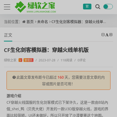
繁
当前位置：
首页
未命名
CF生化剑客模拟器：穿越火线单机版
正文
CF生化剑客模拟器：穿越火线单机版
绿软之家
/
2023-07-28
/
118阅读
/
0评论
V
管理员
此篇文章发布距今已超过
160
天，您需要注意文章的内
容或图片是否可用！
游戏介绍
CF穿越火线国服的生化剑客模式已下架许久，这是一款由B站內
個_shei_鸭（贝壳大佬）开发的一款U3D版穿越火线，游戏的界
面比较简陋，UI还未做好，所以只开放了沙漠要塞这个地图。