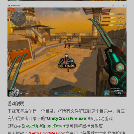
游戏说明
下载完毕后创建一个目录，将所有文件解压到这个目录中，解压
完毕后双击目录下的"
UnityCrossFire.exe
"即可启动游戏
游戏内按
pageUp
和
pageDown
键可调整鼠标灵敏度
聊天框输入
/GetSaviorWeapon
命令可以获得救世主的榴弹枪(注