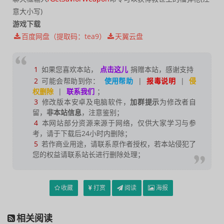
意大小写)
游戏下载
百度网盘（提取码：tea9）
天翼云盘
1
如果您喜欢本站，
点击这儿
捐赠本站，感谢支持
2
可能会帮助到你：
使用帮助
|
报毒说明
|
侵
权删除
|
联系我们
；
3
修改版本安卓及电脑软件，
加群提示
为修改者自
留，
非本站信息
，注意鉴别；
4
本网站部分资源来源于网络，仅供大家学习与参
考，请于下载后24小时内删除；
5
若作商业用途，请联系原作者授权，若本站侵犯了
您的权益请联系站长进行删除处理；
收藏
打赏
阅读
海报
相关阅读