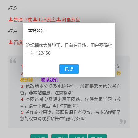
v7.5
普通下载
123云盘
阿里云盘
本站公告
v7.4
百度网盘（提取码：tea9）
论坛程序太臃肿了，目前在迁移，用户密码统
一为 123456
1
如果您喜欢本站，
点击这儿
捐赠本站，感谢支持
已读
2
可能会帮助到你：
使用帮助
|
报毒说明
|
侵
权删除
|
联系我们
；
3
修改版本安卓及电脑软件，
加群提示
为修改者自
留，
非本站信息
，注意鉴别；
4
本网站部分资源来源于网络，仅供大家学习与参
考，请于下载后24小时内删除；
5
若作商业用途，请联系原作者授权，若本站侵犯了
您的权益请联系站长进行删除处理；