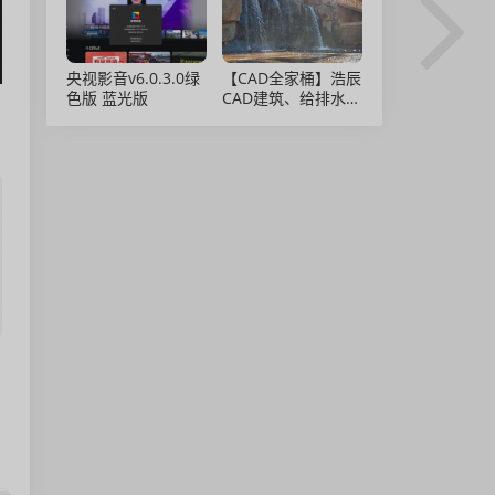
央视影音v6.0.3.0绿
【CAD全家桶】浩辰
色版 蓝光版
CAD建筑、给排水、
暖通、电气、电力软
件 安装包中文版，
亲测可用！