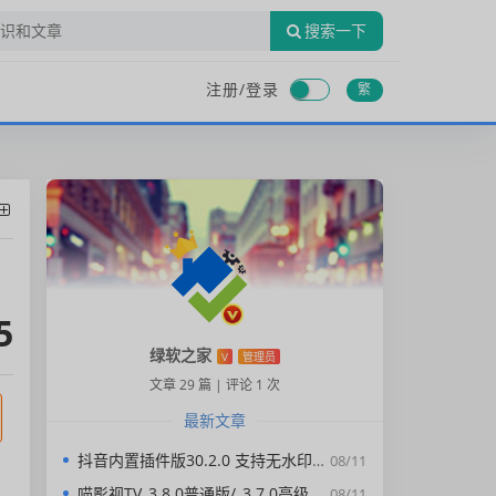
搜索一下
注册/
登录
繁
5
绿软之家
V
管理员
文章 29 篇
|
评论 1 次
最新文章
抖音内置插件版30.2.0 支持无水印下载视频，去广告，精简界面
08/11
喵影视TV_3.8.0普通版/_3.7.0高级版/4.X低版本完美适配/内置源/4K超清
08/11