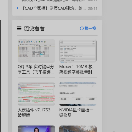
，
【CAD全家桶】浩辰CAD建筑、给排水、暖通、电气、电力软件 安装包中文版，亲测可用！
08/11
随便看看
换一换
QQ飞车 实时键盘分
Muxer：10MB 极
享工具（飞车按键显
简视频字幕批量封装
示）直播专用版
工具 (单文件/绿色
版)
大漠插件 v7.1753
NVIDIA显卡面板一
破解版
键修复