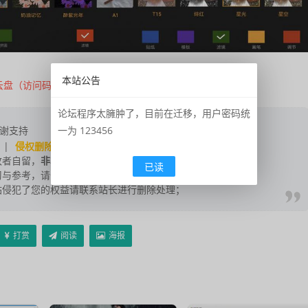
本站公告
云盘（访问码：mf0u）
论坛程序太臃肿了，目前在迁移，用户密码统
一为 123456
谢支持
|
侵权删除
|
联系我们
；
改者自留，
非本站信息
，注意鉴别；
已读
与参考，请于下载后24小时内删除；
站侵犯了您的权益请联系站长进行删除处理；
打赏
阅读
海报