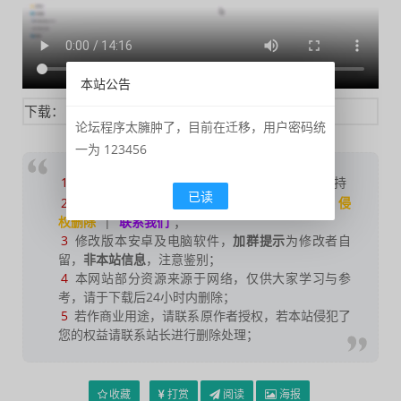
本站公告
下载：
obs皮肤插件和脚本
论坛程序太臃肿了，目前在迁移，用户密码统
一为 123456
1
如果您喜欢本站，
点击这儿
捐赠本站，感谢支持
已读
2
可能会帮助到你：
使用帮助
|
报毒说明
|
侵
权删除
|
联系我们
；
3
修改版本安卓及电脑软件，
加群提示
为修改者自
留，
非本站信息
，注意鉴别；
4
本网站部分资源来源于网络，仅供大家学习与参
考，请于下载后24小时内删除；
5
若作商业用途，请联系原作者授权，若本站侵犯了
您的权益请联系站长进行删除处理；
收藏
打赏
阅读
海报