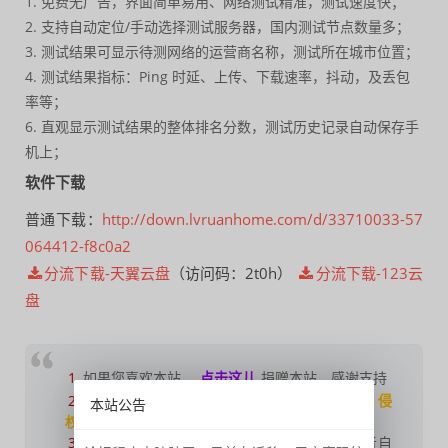
1. 免费无广告，界面简单易用、网络测试精准，测试速度快；
2. 支持自动定位/手动选择测试服务器，国内测试节点数量多；
3. 测试结果可显示待测网络的运营商名称，测试所在城市位置；
4. 测试结果指标：Ping 时延、上传、下载速率，抖动，及丢包
率等；
6. 直观显示测试结果的整体排名分数，测试历史记录自动保存手
机上；
软件下载
普通下载：
http://down.lvruanhome.com/d/33710033-57
064412-f8c0a2
分流下载-天翼云盘
（访问码：2t0h）
分流下载-123云
盘
1
如果您喜欢本站，
点击这儿
捐赠本站，感谢支持
2
可能会帮助到你：
使用帮助
|
报毒说明
|
侵
本站公告
权删除
|
联系我们
；
3
修改版本安卓及电脑软件，
加群提示
为修改者自