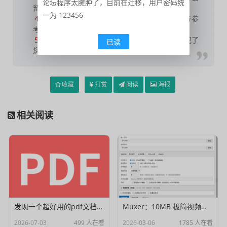
论坛程序太臃肿了，目前在迁移，用户密码统
留，
非本站信息
，注意鉴别；
一为 123456
4
本网站部分资源来源于网络，仅供大家学习与参
考，请于下载后24小时内删除；
5
若作商业用途，请联系原作者授权，若本站侵犯了
已读
您的权益请联系站长进行删除处理；
收藏
打赏
阅读
海报
相关阅读
发现一个超好用的pdf文档编辑器
Muxer：10MB 极简视频字幕批量封装工具 (单文件/绿色版)
2026-07-03
499 人在看
2026-03-06
1785 人在看