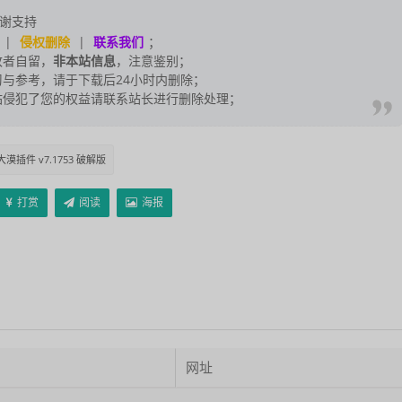
谢支持
|
侵权删除
|
联系我们
；
改者自留，
非本站信息
，注意鉴别；
与参考，请于下载后24小时内删除；
站侵犯了您的权益请联系站长进行删除处理；
大漠插件 v7.1753 破解版
打赏
阅读
海报