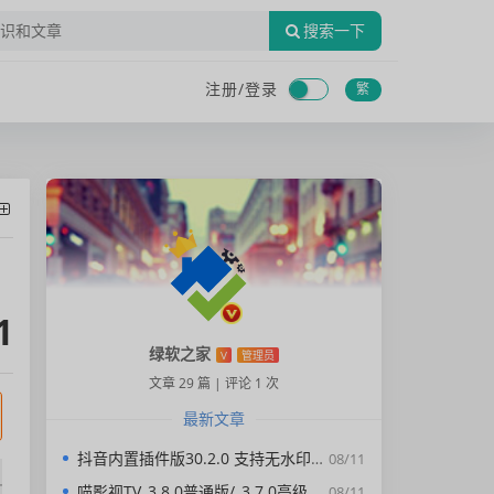
搜索一下
注册/
登录
繁
1
绿软之家
V
管理员
文章 29 篇
|
评论 1 次
最新文章
抖音内置插件版30.2.0 支持无水印下载视频，去广告，精简界面
08/11
喵影视TV_3.8.0普通版/_3.7.0高级版/4.X低版本完美适配/内置源/4K超清
08/11