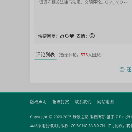
快捷回复：
表情：
评论列表
（暂无评论，
573
人围观）
还
版权声明
捐赠打赏
联系我们
网站地图
Copyright
2020-2025
绿软之家
版权所有. 基于
Z-BlogP
本站采用创作共用版权
CC BY-NC-SA 3.0 CN
许可协议，转