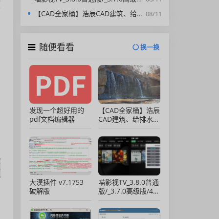
【CAD全家桶】浩辰CAD建筑、给排水、暖通、电气、电力软件 安装包中文版，亲测可用！
08/11
随便看看
换一换
发现一个超好用的
【CAD全家桶】浩辰
pdf文档编辑器
CAD建筑、给排水、
暖通、电气、电力软
件 安装包中文版，
亲测可用！
大漠插件 v7.1753
喵影视TV_3.8.0普通
破解版
版/_3.7.0高级版/4.X
低版本完美适配/内
置源/4K超清