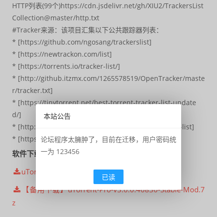
HTTP列表(99个)https://cdn.jsdelivr.net/gh/XIU2/TrackersList
Collection@master/http.txt
#Tracker来源：该项目汇集以下公共跟踪器列表：
* [https://github.com/ngosang/trackerslist]
* [https://newtrackon.com/list]
* [https://torrents.io/tracker-list/]
* [http://github.itzmx.com/1265578519/OpenTracker/maste
r/tracker.txt]
* [https://tinytorrent.net/best-torrent-tracker-list-update
d/]
本站公告
* [http://www.torrenttrackerlist.com/torrent-tracker-list]
* [https://github.com/DeSireFire/animeTrackerList]
论坛程序太臃肿了，目前在迁移，用户密码统
一为 123456
软件下载
uTorrent-Pro-v3.6.0.46830-Stable-Mod.7z
已读
【备用下载】uTorrent-Pro-v3.6.0.46830-Stable-Mod.7
z