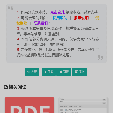
1
如果您喜欢本站，
点击这儿
捐赠本站，感谢支持
2
可能会帮助到你：
使用帮助
|
报毒说明
|
侵
权删除
|
联系我们
；
3
修改版本安卓及电脑软件，
加群提示
为修改者自
留，
非本站信息
，注意鉴别；
4
本网站部分资源来源于网络，仅供大家学习与参
考，请于下载后24小时内删除；
5
若作商业用途，请联系原作者授权，若本站侵犯了
您的权益请联系站长进行删除处理；
收藏
打赏
阅读
海报
相关阅读