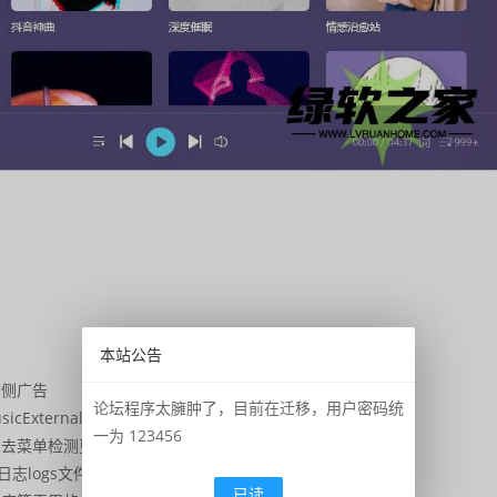
本站公告
右侧广告
论坛程序太臃肿了，目前在迁移，用户密码统
xternal.exe
一为 123456
，去菜单检测更新
品日志logs文件夹
已读