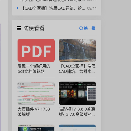
适
【CAD全家桶】浩辰CAD建筑、给排水、暖通、电气、电力软件 安装包中文版，亲测可用！
08/11
随便看看
换一换
发现一个超好用的
【CAD全家桶】浩辰
pdf文档编辑器
CAD建筑、给排水、
暖通、电气、电力软
件 安装包中文版，
亲测可用！
大漠插件 v7.1753
喵影视TV_3.8.0普通
破解版
版/_3.7.0高级版/4.X
低版本完美适配/内
置源/4K超清