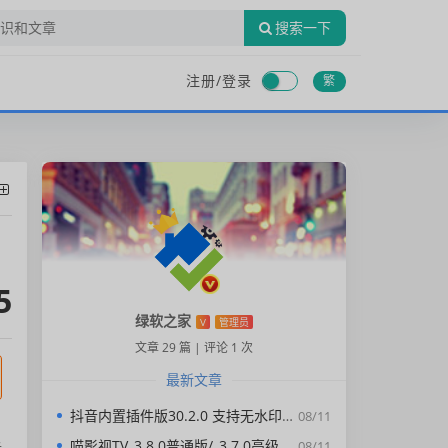
搜索一下
注册/
登录
繁
5
绿软之家
V
管理员
文章 29 篇
|
评论 1 次
最新文章
抖音内置插件版30.2.0 支持无水印下载视频，去广告，精简界面
08/11
喵影视TV_3.8.0普通版/_3.7.0高级版/4.X低版本完美适配/内置源/4K超清
08/11