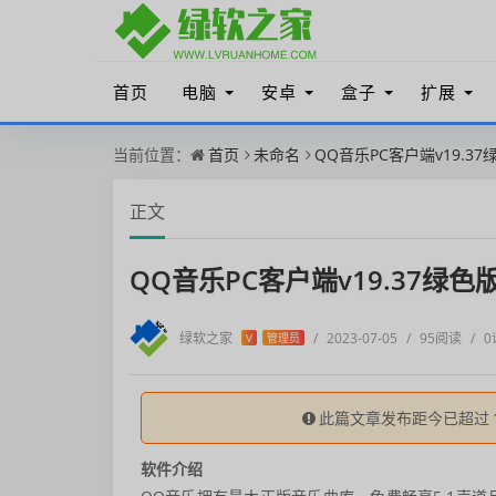
首页
电脑
安卓
盒子
扩展
当前位置：
首页
未命名
QQ音乐PC客户端v19.37
正文
QQ音乐PC客户端v19.37绿色
绿软之家
/
2023-07-05
/
95阅读
/
0
V
管理员
此篇文章发布距今已超过
软件介绍