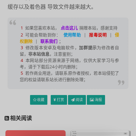
缓存以及着色器 导致文件越来越大。
1
如果您喜欢本站，
点击这儿
捐赠本站，感谢支持
2
可能会帮助到你：
使用帮助
|
报毒说明
|
侵
权删除
|
联系我们
；
3
修改版本安卓及电脑软件，
加群提示
为修改者自
留，
非本站信息
，注意鉴别；
4
本网站部分资源来源于网络，仅供大家学习与参
考，请于下载后24小时内删除；
5
若作商业用途，请联系原作者授权，若本站侵犯了
您的权益请联系站长进行删除处理；
收藏
打赏
阅读
海报
相关阅读