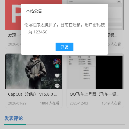
本站公告
论坛程序太臃肿了，目前在迁移，用户密码统
一为 123456
发现一个超好用的pdf文档编辑器
Muxer：10MB 极简视频字幕批量封装工具 (单文件/绿色版)
2026-07-03
537 人在看
2026-03-06
1816 人在看
已读
CapCut（剪映） v15.8.0 国际高级会员解锁破解版
QQ飞车上号器（飞车一键登号器）V1.0
2026-01-29
1804 人在看
2025-12-03
1549 人在看
发表评论