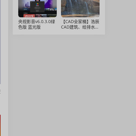
央视影音v6.0.3.0绿
【CAD全家桶】浩辰
色版 蓝光版
CAD建筑、给排水、
暖通、电气、电力软
件 安装包中文版，
亲测可用！
楚
。