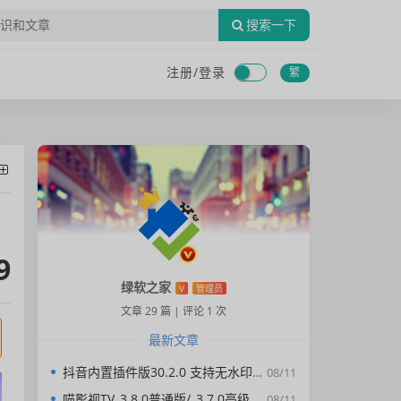
搜索一下
注册/
登录
繁
9
绿软之家
V
管理员
文章 29 篇
|
评论 1 次
最新文章
抖音内置插件版30.2.0 支持无水印下载视频，去广告，精简界面
08/11
喵影视TV_3.8.0普通版/_3.7.0高级版/4.X低版本完美适配/内置源/4K超清
08/11