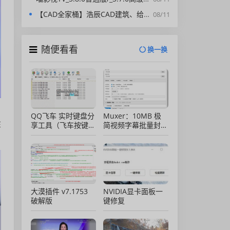
【CAD全家桶】浩辰CAD建筑、给排水、暖通、电气、电力软件 安装包中文版，亲测可用！
08/11
随便看看
换一换
，
QQ飞车 实时键盘分
Muxer：10MB 极
在
享工具（飞车按键显
简视频字幕批量封装
示）直播专用版
工具 (单文件/绿色
版)
大漠插件 v7.1753
NVIDIA显卡面板一
破解版
键修复