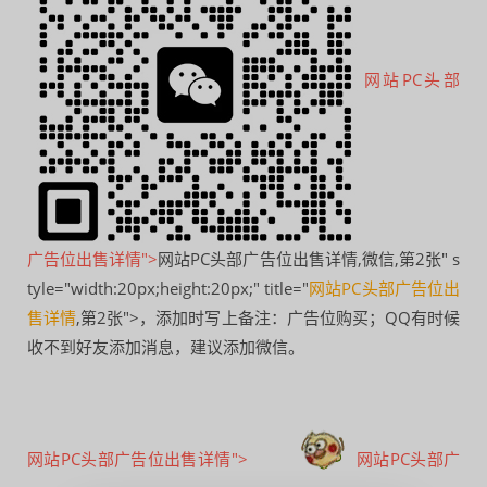
网站PC头部
广告位出售详情">
网站PC头部广告位出售详情,微信,第2张" s
tyle="width:20px;height:20px;" title="
网站PC头部广告位出
售详情
,第2张">，添加时写上备注：广告位购买；QQ有时候
收不到好友添加消息，建议添加微信。
网站PC头部广告位出售详情">
网站PC头部广