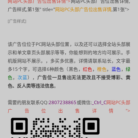
网站PC头部广告位出售详情">
网站PC头部广告位出售详情,
广告样式,第1张" title="
网站PC头部广告位出售详情
,第1张">
[广告样式]
该广告位位于PC网站头部位置，以及还可以选择全站头部展
示和单文章页头部展示等等，你能想到的地方均可展示。手
机版网站不展示，，多买多优惠，详情请联系站长，文字最
多15个字，可选择6种颜色（黑色，
红色
，
橙色
，
蓝色
，
绿
色
，
次蓝
），
广告位一旦售出无法更改且不接受博彩、黄
色、反人类等违法信息
。
需要的朋友联系QQ:
2807238865
或微信:
_Ctrl_C
网站PC头部
广告位出售详情">