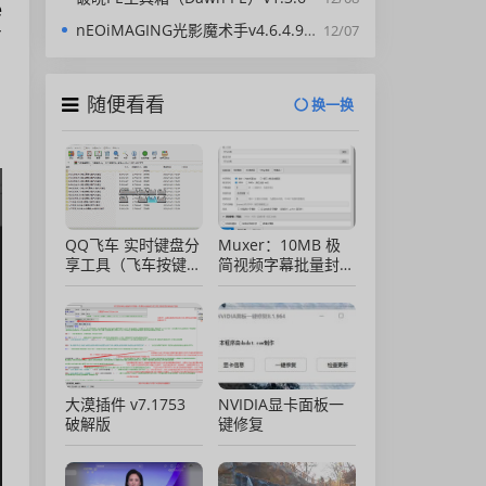
e
nEOiMAGING光影魔术手v4.6.4.920绿色版
12/07
离
，
随便看看
换一换
QQ飞车 实时键盘分
Muxer：10MB 极
享工具（飞车按键显
简视频字幕批量封装
示）直播专用版
工具 (单文件/绿色
版)
大漠插件 v7.1753
NVIDIA显卡面板一
破解版
键修复