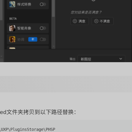
Shared文件夹拷贝到以下路径替换：
UXP\PluginsStorage\PHSP