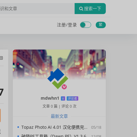
搜索一下
注册/
登录
繁
7
mdwhn1
V
评论者
文章 0 篇
|
评论 0 次
最新文章
Topaz Photo AI 4.01 汉化便携完整版
05/18
融
破晓PE工具箱（Dawn PE）V1.3.6
12/08