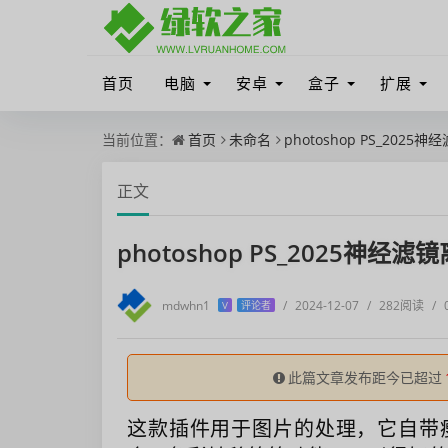
首页
电脑
安卓
盒子
扩展
当前位置：
首页
未命名
photoshop PS_2025
正文
photoshop PS_2025神经滤
mdwhn1
/
2024-12-07
/
282阅读
/
V
评论者
此篇文章发布距今已超过
这款插件用于图片的处理，它自带