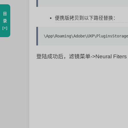
目
便携版拷贝到以下路径替换：
录
[+]
\App\Roaming\Adobe\UXP\PluginsStorag
登陆成功后，滤镜菜单->Neural Fiters