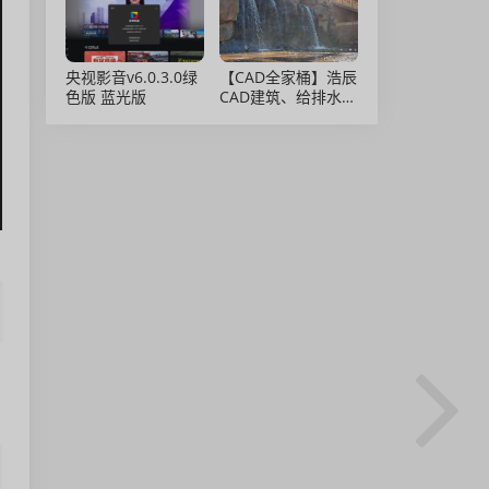
央视影音v6.0.3.0绿
【CAD全家桶】浩辰
色版 蓝光版
CAD建筑、给排水、
暖通、电气、电力软
件 安装包中文版，
亲测可用！