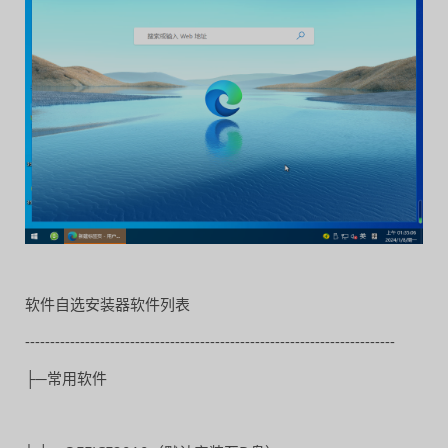
软件自选安装器软件列表
--------------------------------------------------------------------------
├─常用软件