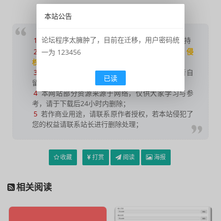
本站公告
论坛程序太臃肿了，目前在迁移，用户密码统
1
如果您喜欢本站，
点击这儿
捐赠本站，感谢支持
2
可能会帮助到你：
使用帮助
|
报毒说明
|
侵
一为 123456
权删除
|
联系我们
；
3
修改版本安卓及电脑软件，
加群提示
为修改者自
已读
留，
非本站信息
，注意鉴别；
4
本网站部分资源来源于网络，仅供大家学习与参
考，请于下载后24小时内删除；
5
若作商业用途，请联系原作者授权，若本站侵犯了
您的权益请联系站长进行删除处理；
收藏
打赏
阅读
海报
相关阅读