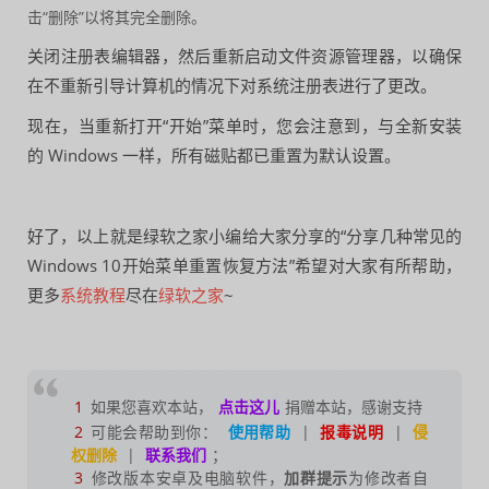
击“删除”以将其完全删除。
关闭注册表编辑器，然后重新启动文件资源管理器，以确保
在不重新引导计算机的情况下对系统注册表进行了更改。
现在，当重新打开“开始”菜单时，您会注意到，与全新安装
的 Windows 一样，所有磁贴都已重置为默认设置。
好了，以上就是绿软之家小编给大家分享的“分享几种常见的
Windows 10开始菜单重置恢复方法”希望对大家有所帮助，
更多
系统教程
尽在
绿软之家
~
1
如果您喜欢本站，
点击这儿
捐赠本站，感谢支持
2
可能会帮助到你：
使用帮助
|
报毒说明
|
侵
权删除
|
联系我们
；
3
修改版本安卓及电脑软件，
加群提示
为修改者自