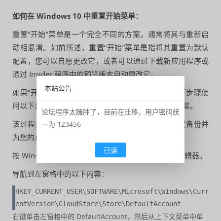
如何在 Windows 10 中重置开始菜单：
重置“开始”菜单是一个完全不同的方案，通常将其与重新启
动相混淆。如前所述，重置“开始”菜单是指将其重置为默认
配置，您可以自愿更改它，或者可以通过下载新应用程序或
通过 Insider 程序中的预览版本自动更改它。
本站公告
如果“开始”菜单变得太复杂而无法浏览，请按照以下步骤使
用以下步骤将其重置，然后从头开始对其进行重新配置。
论坛程序太臃肿了，目前在迁移，用户密码统
该过程涉及更改 Windows 注册表设置。因此，建议备份并
一为 123456
为您的系统创建一个还原点。
已读
按 Win+R 打开运行窗口，输入 regedit 打开注册表编辑器。
导航到左窗格中的以下内容：
HKEY_CURRENT_USER\SOFTWARE\Microsoft\Windows\Curr
entVersion\CloudStore\Store\DefaultAccount
右键单击左窗格中的 DefaultAccount，然后从上下文菜单中单