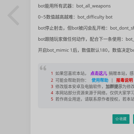
bot能用所有武器：bot_all_weapons
0~5数值越高越难：bot_difficulty bot
bot停止射击，但bot被闪会乱开枪：bot_dont_sho
bot跟随玩家做任何动作，配合下一条使用：bot_mi
开启bot_mimic 1后，数值默认180，数值决定bot方
1
如果您喜欢本站，
点击这儿
捐赠本站，感
2
可能会帮助到你：
使用帮助
|
报毒说明
3
修改版本安卓及电脑软件，
加群提示
为修
4
本网站部分资源来源于网络，仅供大家学习
5
若作商业用途，请联系原作者授权，若本
收藏