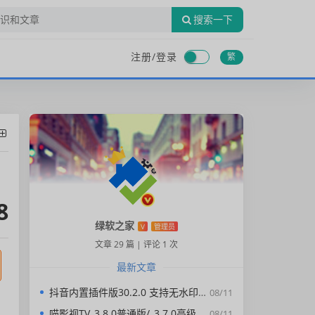
搜索一下
注册/
登录
繁
8
绿软之家
V
管理员
文章 29 篇
|
评论 1 次
最新文章
抖音内置插件版30.2.0 支持无水印下载视频，去广告，精简界面
08/11
喵影视TV_3.8.0普通版/_3.7.0高级版/4.X低版本完美适配/内置源/4K超清
08/11