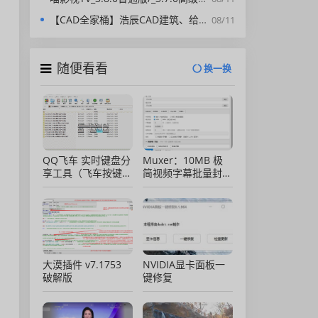
【CAD全家桶】浩辰CAD建筑、给排水、暖通、电气、电力软件 安装包中文版，亲测可用！
08/11
随便看看
换一换
QQ飞车 实时键盘分
Muxer：10MB 极
享工具（飞车按键显
简视频字幕批量封装
示）直播专用版
工具 (单文件/绿色
版)
大漠插件 v7.1753
NVIDIA显卡面板一
破解版
键修复