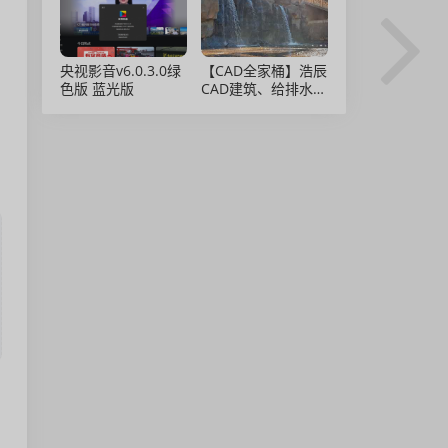
央视影音v6.0.3.0绿
【CAD全家桶】浩辰
色版 蓝光版
CAD建筑、给排水、
暖通、电气、电力软
件 安装包中文版，
亲测可用！