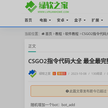
首页
电脑
安卓
盒子
扩展
当前位置：
首页
教程
软件教程
CSGO2指令代码
正文
CSGO2指令代码大全 最全最完
绿软之家
/
2023-10-08
/
130阅读
/
V
管理员
此篇文章发布距今已超过
随机增加一个bot：bot_add