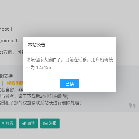
ot 1
mic 1
本站公告
向，可练双人跳：bot_mimic_yaw_offset 180
论坛程序太臃肿了，目前在迁移，用户密码统
一为 123456
谢支持
|
侵权删除
|
联系我们
；
已读
改者自留，
非本站信息
，注意鉴别；
与参考，请于下载后24小时内删除；
站侵犯了您的权益请联系站长进行删除处理；
打赏
阅读
海报