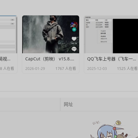
Muxer：10MB 极简视频字幕批量封装工具 (单文件/绿色版)
CapCut（剪映） v15.8.0 国际高级会员解锁破解版
QQ飞车上号器（飞车一键登号器）V1.0
88 人在看
2026-01-29
1767 人在看
2025-12-03
1525 人在看